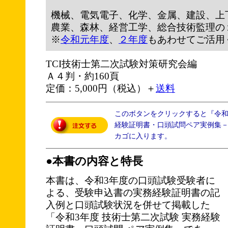
機械、電気電子、化学、金属、建設、上
農業、森林、経営工学、総合技術監理の
※
令和元年度
、
２年度
もあわせてご活用
TCI技術士第二次試験対策研究会編
Ａ４判・約160頁
定価：5,000円（税込）＋
送料
このボタンをクリックすると『令
経験証明書・口頭試問ペア実例集－1
カゴに入ります。
●本書の内容と特長
本書は、令和3年度の口頭試験受験者に
よる、受験申込書の実務経験証明書の記
入例と口頭試験状況を併せて掲載した
「令和3年度 技術士第二次試験 実務経験