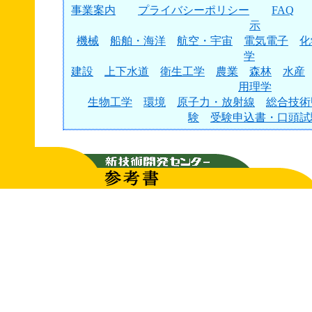
事業案内
プライバシーポリシー
FAQ
示
機械
船舶・海洋
航空・宇宙
電気電子
化
学
建設
上下水道
衛生工学
農業
森林
水産
用理学
生物工学
環境
原子力・放射線
総合技術
験
受験申込書・口頭試