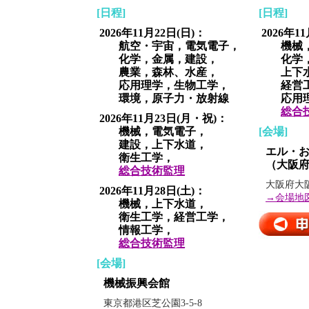
[日程]
[日程]
2026年11月22日(日)：
2026年1
航空・宇宙，電気電子，
機械，
化学，金属，建設，
化学，
農業，森林、水産，
上下水
応用理学，生物工学，
経営工
環境，原子力・放射線
応用理
総合
2026年11月23日(月・祝)：
機械，電気電子，
[会場]
建設，上下水道，
エル・
衛生工学，
（大阪
総合技術監理
大阪府大阪
2026年11月28日(土)：
→会場地
機械，上下水道，
衛生工学，経営工学，
情報工学，
総合技術監理
[会場]
機械振興会館
東京都港区芝公園3-5-8