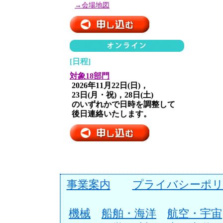
→会場地図
[日程]
対象18部門
2026年11月22日(日)，
23日(月・祝)，28日(土)
のいずれかで日時を調整して
後日連絡いたします。
事業案内
プライバシーポリ
機械
船舶・海洋
航空・宇宙