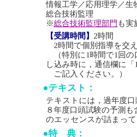
情報工学／応用理学／生
総合技術監理
※
総合技術監理部門
も実
【受講時間】
2時間
2時間で個別指導を交え
（特別に1時間で1回の
し込み時に，通信欄に「
ご記入ください。）
●テキスト：
テキストには，過年度口
８年度口頭試験の予測も
のエッセンスが詰まって
●特 典：