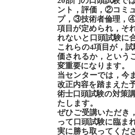
20部門の口頭試験で
ント，評価，②コミ
プ，③技術者倫理，④
項目が定められ，それ
れないと口頭試験に
これらの4項目が，
価されるか，という
変重要になります。
当センターでは，今
改正内容を踏まえた
術士口頭試験の対策
たします。
ぜひご受講いただき
って口頭試験に臨ま
実に勝ち取ってくだ