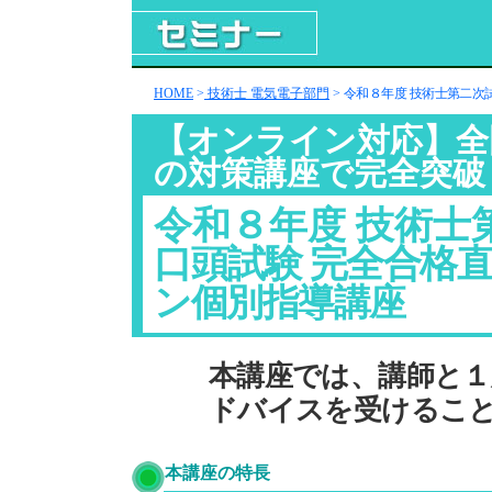
HOME
>
技術士 電気電子部門
>
令和８年度 技術士第二次
【オンライン対応】全
の対策講座で完全突破
令和８年度 技術士
口頭試験 完全合格
ン個別指導講座
本講座では、講師と１
ドバイスを受けるこ
本講座の特長