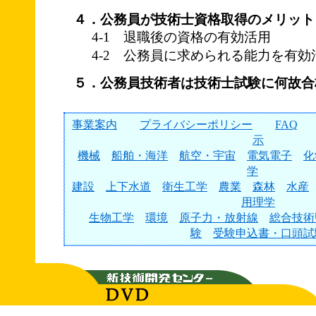
４．公務員が技術士資格取得のメリット
4-1 退職後の資格の有効活用
4-2 公務員に求められる能力を有効
５．公務員技術者は技術士試験に何故合
事業案内
プライバシーポリシー
FAQ
示
機械
船舶・海洋
航空・宇宙
電気電子
化
学
建設
上下水道
衛生工学
農業
森林
水産
用理学
生物工学
環境
原子力・放射線
総合技術
験
受験申込書・口頭試