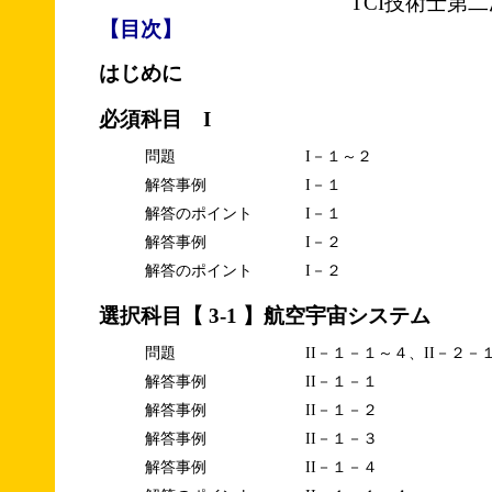
TCI技術士第
【目次】
はじめに
必須科目 I
問題
I－１～２
解答事例
I－１
解答のポイント
I－１
解答事例
I－２
解答のポイント
I－２
選択科目【 3-1 】航空宇宙システム
問題
II－１－１～４、II－２－
解答事例
II－１－１
解答事例
II－１－２
解答事例
II－１－３
解答事例
II－１－４