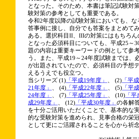
となった。そのため、本書は筆記試験対
験対策の参考としても重要である。
令和2年度以降の試験対策においても、な
答事例に接し、自分でも答案をまとめて
ある。選択科目II、IIIの対策にはもちろ
となった必須科目についても、平成25～3
題の内容は重要キーワードの例として参
う。また、平成19～24年度試験までは、
が出題されていたので、必須科目の予想
えるうえでも役立つ。
当シリーズ (1)
「平成19年度」
、 (2)
「平成
21年度」
、 (4)
「平成22年度」
、 (5)
「平成
24年度」
、 (7)
「平成25年度」
、 (10)
「平
成29年度」
、 (12)
「平成30年度」
の各解
を十分ご活用いただくことで、基本的な
的な受験対策を進められ、見事合格の栄
として更にご活躍されることを心から祈