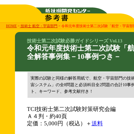
HOME
>
技術士 航空・宇宙部門
> 令和元年度技術士第二次試験「航空・宇宙部
技術士第二次試験必勝ガイドシリーズ Vol.13
令和元年度技術士第二次試験「
全解答事例集－10事例つき－
実際の試験と同様の解答用紙で、航空・宇宙部門の技
宙システム」の全8問題と必須科目全2問題の合計10事
ト、キーワード、参考文献付き！
TCI技術士第二次試験対策研究会編
Ａ４判・約40頁
定価：5,000円（税込）＋
送料