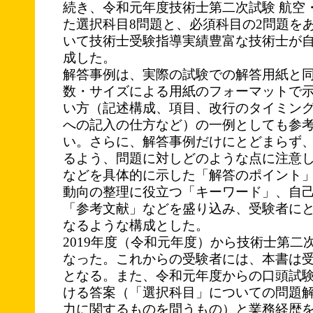
続き、令和元年度技術士第二次試験 航空
た選択科目8問題と、必須科目の2問題をあ
いて技術士受験指導実績豊富な技術士が
成した。
解答事例は、実際の試験での解答用紙と
数・サイズによる用紙のフォーマットで
い方（記述構成、項目、改行のタイミン
への記入の仕方など）の一例としても参
い。さらに、解答事例だけにとどまらず
るよう、問題に対しどのような点に注意
などを具体的に示した「解答のポイント
動向の整理に役立つ「キーワード」、自
「参考文献」などを盛り込み、受験者に
なるような構成とした。
2019年度（令和元年度）から技術士第二
なった。これからの受験者には、本書は
となる。また、令和元年度からの口頭試
ける答案（「選択科目」についての問題
力に関するものを問うもの）と業務経歴