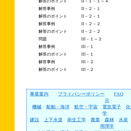
解答のポイント
II－１－１～４
解答事例
II－２－１
解答のポイント
II－２－１
解答事例
II－２－２
解答のポイント
II－２－２
問題
III－１～２
解答事例
III－１
解答のポイント
III－１
解答事例
III－２
解答のポイント
III－２
事業案内
プライバシーポリシー
FAQ
示
機械
船舶・海洋
航空・宇宙
電気電子
化
学
建設
上下水道
衛生工学
農業
森林
水産
用理学