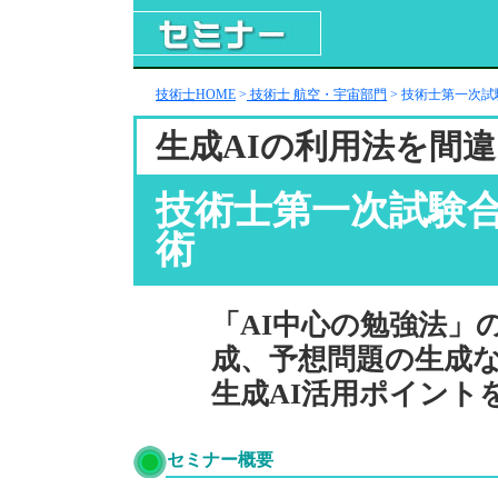
技術士HOME
>
技術士 航空・宇宙部門
> 技術士第一次試
生成AIの利用法を間
技術士第一次試験合
術
「AI中心の勉強法」
成、予想問題の生成
生成AI活用ポイント
セミナー概要