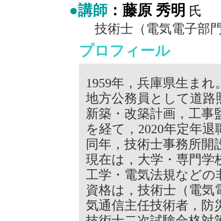
●講師
：藤原 秀明
氏
技術士（電気電子部門
プロフィール
1959年，兵庫県生まれ
地方公務員として道路
新築・改築計画，工事監理
を経て，2020年定年退
同年，技術士事務所開
現在は，大学・専門学
工学・電気法規などの
資格は，技術士（電気
気通信主任技術者，防
技術士二次試験合格対