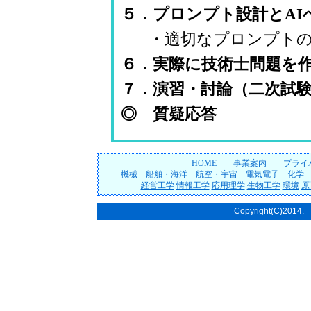
５．プロンプト設計とAI
・適切なプロンプト
６．実際に技術士問題を
７．演習・討論（二次試
◎ 質疑応答
HOME
事業案内
プライ
機械
船舶・海洋
航空・宇宙
電気電子
化学
経営工学
情報工学
応用理学
生物工学
環境
原
Copyright(C)2014. T