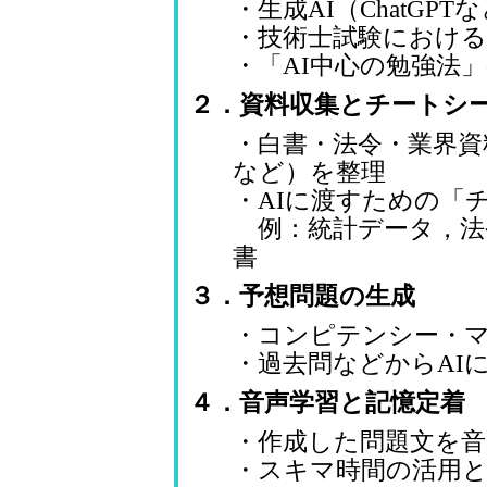
・生成AI（ChatGP
・技術士試験における
・「AI中心の勉強法
２．資料収集とチートシ
・白書・法令・業界資
など）を整理
・AIに渡すための「
例：統計データ，法
書
３．予想問題の生成
・コンピテンシー・マ
・過去問などからAI
４．音声学習と記憶定着
・作成した問題文を音
・スキマ時間の活用と