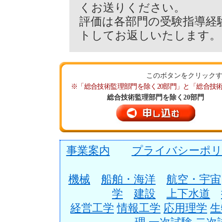
くお送りください。
評価は各部門の受験指導経
トしてお返しいたします。
このボタンをクリック
※「総合技術監理部門を除く20部門」と「総合技
総合技術監理部門を除く20部門
事業案内
プライバシーポリ
機械
船舶・海洋
航空・宇宙
学
建設
上下水道
経営工学
情報工学
応用理学
生