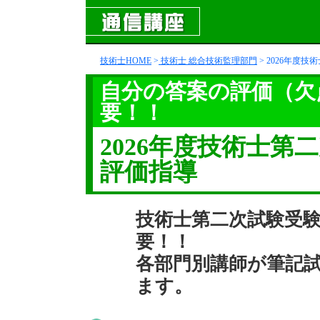
技術士HOME
>
技術士 総合技術監理部門
> 2026年度
自分の答案の評価（欠
要！！
2026年度技術士
評価指導
技術士第二次試験受
要！！
各部門別講師が筆記
ます。