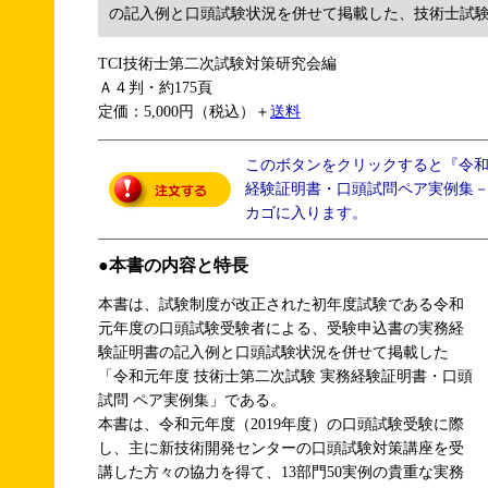
の記入例と口頭試験状況を併せて掲載した、技術士試
TCI技術士第二次試験対策研究会編
Ａ４判・約175頁
定価：5,000円（税込）＋
送料
このボタンをクリックすると『令
経験証明書・口頭試問ペア実例集－1
カゴに入ります。
●本書の内容と特長
本書は、試験制度が改正された初年度試験である令和
元年度の口頭試験受験者による、受験申込書の実務経
験証明書の記入例と口頭試験状況を併せて掲載した
「令和元年度 技術士第二次試験 実務経験証明書・口頭
試問 ペア実例集」である。
本書は、令和元年度（2019年度）の口頭試験受験に際
し、主に新技術開発センターの口頭試験対策講座を受
講した方々の協力を得て、13部門50実例の貴重な実務