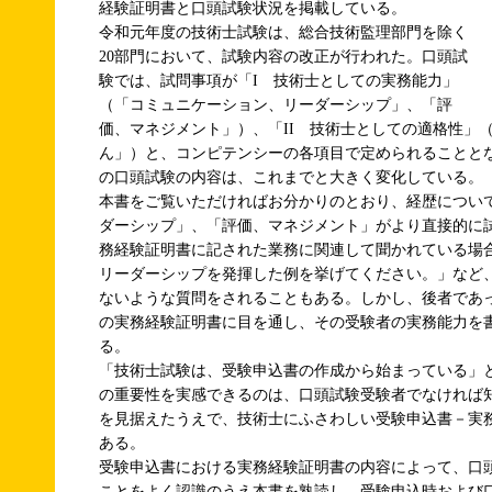
経験証明書と口頭試験状況を掲載している。
令和元年度の技術士試験は、総合技術監理部門を除く
20部門において、試験内容の改正が行われた。口頭試
験では、試問事項が「I 技術士としての実務能力」
（「コミュニケーション、リーダーシップ」、「評
価、マネジメント」）、「II 技術士としての適格性」
ん」）と、コンピテンシーの各項目で定められることと
の口頭試験の内容は、これまでと大きく変化している。
本書をご覧いただければお分かりのとおり、経歴につい
ダーシップ」、「評価、マネジメント」がより直接的に
務経験証明書に記された業務に関連して聞かれている場
リーダーシップを発揮した例を挙げてください。」など
ないような質問をされることもある。しかし、後者であ
の実務経験証明書に目を通し、その受験者の実務能力を
る。
「技術士試験は、受験申込書の作成から始まっている」
の重要性を実感できるのは、口頭試験受験者でなければ
を見据えたうえで、技術士にふさわしい受験申込書－実
ある。
受験申込書における実務経験証明書の内容によって、口
ことをよく認識のうえ本書を熟読し、受験申込時および