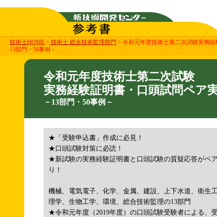
技術士HOME
>
技術士 総合技術監理部門
> 令和元年度技術士第二次試験実務
13部門・50事例－
令和元年度技術士第二次試験
実務経験証明書・口頭試問ペア
－13部門・50事例－
★「受験申込書」作成に必見！
★口頭試験対策に必読！
★新試験の実務経験証明書と口頭試験の質疑応答がペ
り！
機械、電気電子、化学、金属、建設、上下水道、衛生
理学、生物工学、環境、総合技術監理の13部門
★令和元年度（2019年度）の口頭試験受験者による、