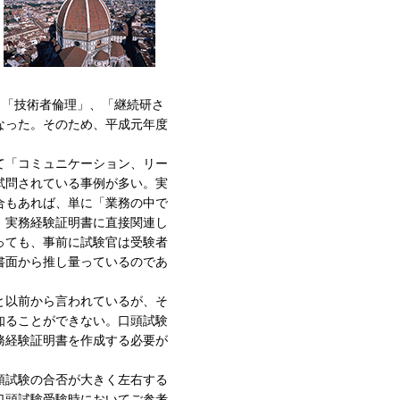
（「技術者倫理」、「継続研さ
なった。そのため、平成元年度
て「コミュニケーション、リー
試問されている事例が多い。実
合もあれば、単に「業務の中で
、実務経験証明書に直接関連し
っても、事前に試験官は受験者
書面から推し量っているのであ
と以前から言われているが、そ
知ることができない。口頭試験
務経験証明書を作成する必要が
頭試験の合否が大きく左右する
口頭試験受験時においてご参考