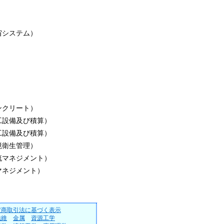
宙システム）
）
）
）
）
）
ンクリート）
工設備及び積算）
工設備及び積算）
境衛生管理）
流マネジメント）
マネジメント）
定商取引法に基づく表示
繊維
金属
資源工学