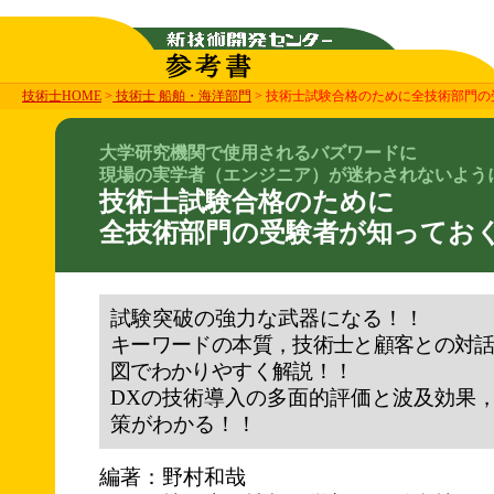
技術士HOME
>
技術士 船舶・海洋部門
> 技術士試験合格のために全技術部門の受
大学研究機関で使用されるバズワードに
現場の実学者（エンジニア）が迷わされないよう
技術士試験合格のために
全技術部門の受験者が知っておくべ
試験突破の強力な武器になる！！
キーワードの本質，技術士と顧客との対
図でわかりやすく解説！！
DXの技術導入の多面的評価と波及効果
策がわかる！！
編著：野村和哉