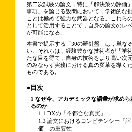
第二次試験の論文，特に「解決策の評価
事項」を論じる設問において，学術的な
ことは極めて強力な武器となる。これら
として活用することで，自身の論文のレ
が可能になる。
本書で提示する「30の羅針盤」は，単な
い。それらは，経験豊かな技術者が「学
たな目を得て，自身の技術をより高い次
のみならず実務における真の変革を導く
ものである。
●目次
1 なぜ今、アカデミックな語彙が求めら
るのか
1.1 DXの「不都合な真実」
1.2 論文におけるコンピテンシー「評
価」の重要性