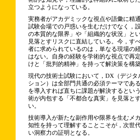
立つようになっている。
実務者がアカデミックな視点や語彙に精
試験会場での戸惑いを生むだけでなく，
の本質的な限界」や「組織的な状況」と
見落とすリスクに直結している。今，す
者に求められているのは，単なる現場の
はない。自身の経験を学術的な視点で再
けと「批判的精神」を持って解決策を構
現代の技術士試験において，DX（デジタ
ション）は全部門共通の必須テーマであ
を導入すれば直ちに課題が解決するとい
術が内包する「不都合な真実」を見落と
い。
技術導入が新たな副作用や限界を生むメ
知性を持って理解することこそが，次世
い洞察力の証明となる。