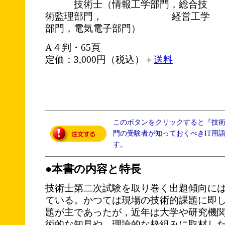
技術士（情報工学部門，総合技
術監理部門， 経営工学
部門，電気電子部門）
A４判・65頁
定価：3,000円（税込）＋
送料
このボタンをクリックすると『技
門の受験者が知っておくべきIT用語
す。
●本書の内容と特長
技術士第二次試験を取り巻く出題傾向に
ている。かつては現場の技術的課題に即
題が主であったが，近年は大学や研究機
術的な知見や，理論的な枠組みに取材し