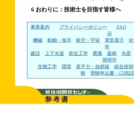
6 おわりに：技術士を目指す皆様へ
事業案内
プライバシーポリシー
FAQ
示
機械
船舶・海洋
航空・宇宙
電気電子
化
学
建設
上下水道
衛生工学
農業
森林
水産
用理学
生物工学
環境
原子力・放射線
総合技術
験
受験申込書・口頭試