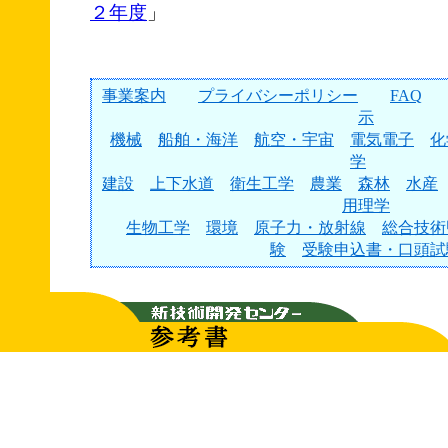
２年度
」
事業案内
プライバシーポリシー
FAQ
示
機械
船舶・海洋
航空・宇宙
電気電子
化
学
建設
上下水道
衛生工学
農業
森林
水産
用理学
生物工学
環境
原子力・放射線
総合技術
験
受験申込書・口頭試