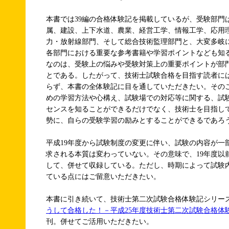
本書では39編の合格体験記を掲載しているが、受験部門
属、建設、上下水道、農業、経営工学、情報工学、応用
力・放射線部門、そして総合技術監理部門と、大変多岐
各部門における重要な参考書籍や学習ポイントなども知
なのは、受験上の悩みや受験対策上の重要ポイントが部
とである。したがって、技術士試験合格を目指す読者に
らず、本書の全体験記に目を通していただきたい。その
めの学習方法や心構え、試験場での対応等に関する、試
センスを知ることができるだけでなく、技術士を目指し
勢に、自らの受験学習の励みとすることができるであろ
平成19年度から試験制度の変更に伴い、試験の内容が一
求される本質は変わっていない。その意味で、19年度以
して、併せて収録している。ただし、時期によって試験
ている点にはご留意いただきたい。
本書に引き続いて、技術士第二次試験合格体験記シリーズ(
うして合格した！－平成25年度技術士第二次試験合格体験
刊。併せてご活用いただきたい。