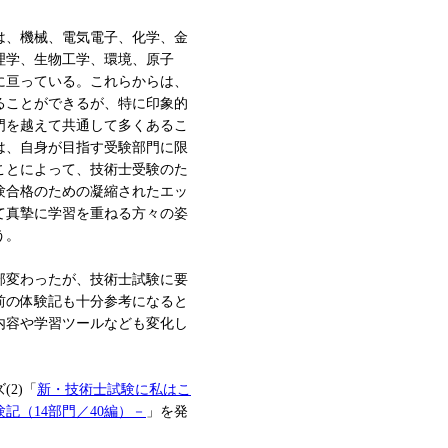
は、機械、電気電子、化学、金
理学、生物工学、環境、原子
に亘っている。これらからは、
ることができるが、特に印象的
門を越えて共通して多くあるこ
は、自身が目指す受験部門に限
ことによって、技術士受験のた
験合格のための凝縮されたエッ
て真摯に学習を重ねる方々の姿
う。
部変わったが、技術士試験に要
前の体験記も十分参考になると
内容や学習ツールなども変化し
2)「
新・技術士試験に私はこ
記（14部門／40編）－
」を発