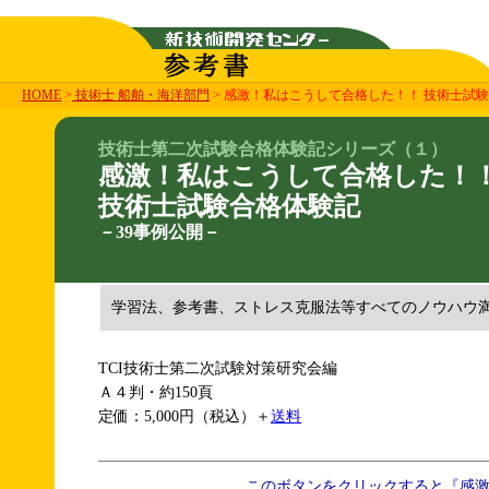
HOME
>
技術士 船舶・海洋部門
> 感激！私はこうして合格した！！ 技術士試験
技術士第二次試験合格体験記シリーズ（１）
感激！私はこうして合格した！
技術士試験合格体験記
－39事例公開－
学習法、参考書、ストレス克服法等すべてのノウハウ
TCI技術士第二次試験対策研究会編
Ａ４判・約150頁
定価：5,000円（税込）＋
送料
このボタンをクリックすると『感