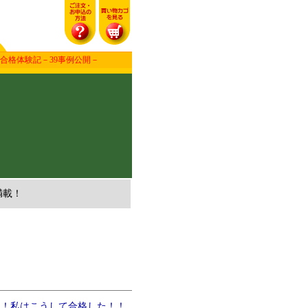
合格体験記－39事例公開－
！
満載！
激！私はこうして合格した！！