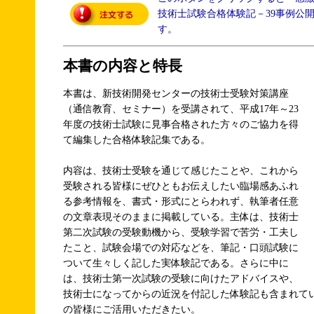
技術士試験合格体験記－39事例公
す。
本書の内容と特長
本書は、新技術開発センターの技術士受験対策講座
（通信教育、セミナー）を受講されて、平成17年～23
年度の技術士試験に見事合格された方々のご協力を得
て編集した合格体験記集である。
内容は、技術士受験を通じて感じたことや、これから
受験される皆様にぜひともお伝えしたい臨場感あふれ
る参考情報を、書式・形式にとらわれず、執筆者任意
の文章表現そのままに掲載している。主体は、技術士
第二次試験の受験動機から、受験学習で苦労・工夫し
たこと、試験会場での対応などを、筆記・口頭試験に
ついて生々しく記した実体験記である。さらに中に
は、技術士第一次試験の受験に向けたアドバイスや、
技術士になってからの近況を付記した体験記も含まれて
の皆様にご活用いただきたい。