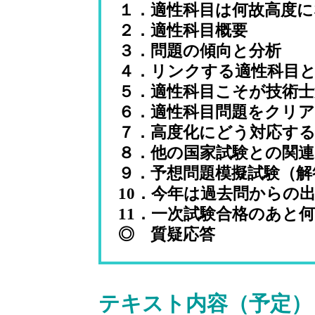
１．適性科目は何故高度
２．適性科目概要
３．問題の傾向と分析
４．リンクする適性科目と
５．適性科目こそが技術士
６．適性科目問題をクリ
７．高度化にどう対応す
８．他の国家試験との関
９．予想問題模擬試験（解
10．今年は過去問からの
11．一次試験合格のあと
◎ 質疑応答
テキスト内容（予定）