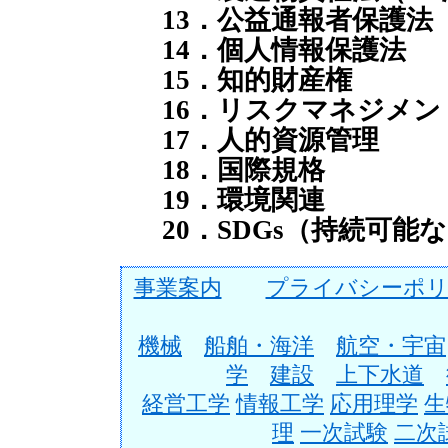
13．公益通報者保護法
14．個人情報保護法
15．知的財産権
16．リスクマネジメン
17．人的資源管理
18．国際規格
19．環境関連
20．SDGs（持続可能
事業案内
プライバシーポリ
機械
船舶・海洋
航空・宇宙
学
建設
上下水道
経営工学
情報工学
応用理学
生
理
一次試験
二次