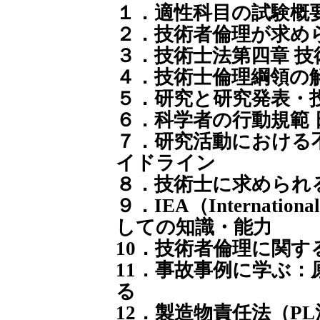
１．適性科目の試験概
２．技術者倫理が求め
３．技術士法第四章 技
４．技術士倫理綱領の
５．研究と研究発表・
６．科学者の行動規範 
７．研究活動における
イドライン
８．技術士に求められ
９．IEA（Internationa
しての知識・能力
10．技術者倫理に関す
11．事故事例に学ぶ
る
12．製造物責任法（PL