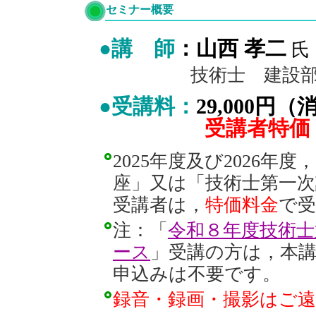
セミナー概要
●講 師
：山西 孝二
氏
技術士 建設部門，
●受講料：
29,000
受講者特価
2025年度及び2026年度
座」又は「技術士第一
受講者は，
特価料金
で
注：「
令和８年度技術
ース
」受講の方は，本
申込みは不要です。
録音・録画・撮影はご