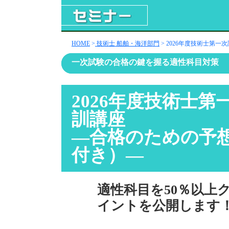
HOME
>
技術士 船舶・海洋部門
> 2026年度技術士第一
一次試験の合格の鍵を握る適性科目対策
2026年度技術士第
訓講座
―合格のための予
付き）―
適性科目を50％以上
イントを公開します