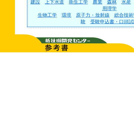
建設
上下水道
衛生工学
農業
森林
水産
用理学
生物工学
環境
原子力・放射線
総合技術
験
受験申込書・口頭試