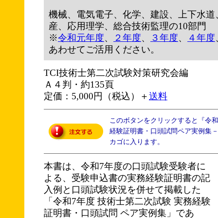
機械、電気電子、化学、建設、上下水道
産、応用理学、総合技術監理の10部門
※
令和元年度
、
２年度
、
３年度
、
４年度
あわせてご活用ください。
TCI技術士第二次試験対策研究会編
Ａ４判・約135頁
定価：5,000円（税込）＋
送料
このボタンをクリックすると『令
経験証明書・口頭試問ペア実例集－1
カゴに入ります。
本書は、令和7年度の口頭試験受験者に
よる、受験申込書の実務経験証明書の記
入例と口頭試験状況を併せて掲載した
「令和7年度 技術士第二次試験 実務経験
証明書・口頭試問 ペア実例集」であ