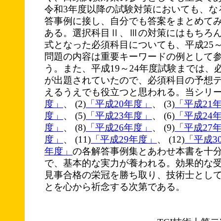
令和3年度以降の試験対策においても、な
答事例に接し、自分でも答案をまとめて
ある。選択科目Ⅱ、Ⅲの対策にはもちろ
式となった必須科目についても、平成25～
問題の内容は重要キーワードの例として
う。また、平成19～24年度試験までは、
が出題されていたので、必須科目の予想
えるうえでも役立つと思われる。当シリーズ
度」
、 (2)
「平成20年度」
、 (3)
「平成21
度」
、 (5)
「平成23年度」
、 (6)
「平成24
度」
、 (8)
「平成26年度」
、 (9)
「平成27
度」
、 (11)
「平成29年度」
、 (12)
「平成3
年度」
の各解答事例集とあわせ本書を十
で、基本的な実力が養われる。効果的な
見事合格の栄冠を勝ち取り、技術士とし
とを心から祈念する次第である。