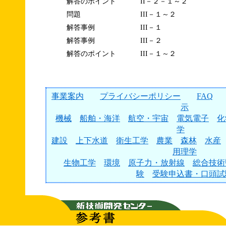
解答のポイント
II－２－１～２
問題
III－１～２
解答事例
III－１
解答事例
III－２
解答のポイント
III－１～２
事業案内
プライバシーポリシー
FAQ
示
機械
船舶・海洋
航空・宇宙
電気電子
化
学
建設
上下水道
衛生工学
農業
森林
水産
用理学
生物工学
環境
原子力・放射線
総合技術
験
受験申込書・口頭試