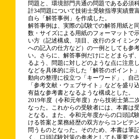
問題と、環境部門共通の問題である必須科
計34問題について技術士受験指導実績豊
自ら「解答事例」を作成した。
解答事例は、実際の試験での解答用紙と
数・サイズによる用紙のフォーマットで
い方（記述構成、項目、改行のタイミン
への記入の仕方など）の一例としても参
い。さらに、解答事例だけにとどまらず
るよう、問題に対しどのような点に注意
などを具体的に示した「解答のポイント
動向の整理に役立つ「キーワード」、自
「参考文献・ウェブサイト」などを盛り
有益な参考書となるような構成とした。
2019年度（令和元年度）から技術士第二
なった。これからの受験者には、本書は
となる。また、令和元年度からの口頭試
ける答案と業務経歴の双方からコンピテ
問うものとなった。そのため、本書は筆
く、口頭試験対策の参考としても重要で