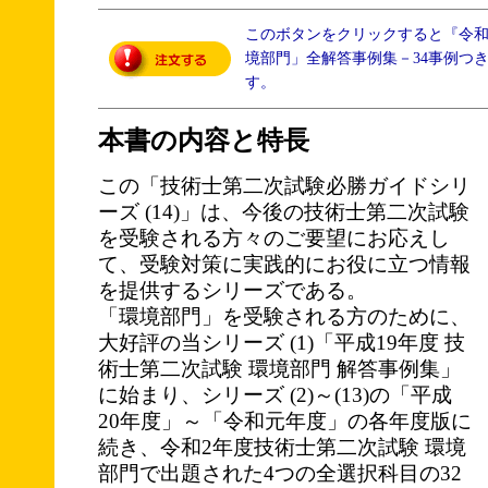
このボタンをクリックすると『令
境部門」全解答事例集－34事例つ
す。
本書の内容と特長
この「技術士第二次試験必勝ガイドシリ
ーズ (14)」は、今後の技術士第二次試験
を受験される方々のご要望にお応えし
て、受験対策に実践的にお役に立つ情報
を提供するシリーズである。
「環境部門」を受験される方のために、
大好評の当シリーズ (1)「平成19年度 技
術士第二次試験 環境部門 解答事例集」
に始まり、シリーズ (2)～(13)の「平成
20年度」～「令和元年度」の各年度版に
続き、令和2年度技術士第二次試験 環境
部門で出題された4つの全選択科目の32