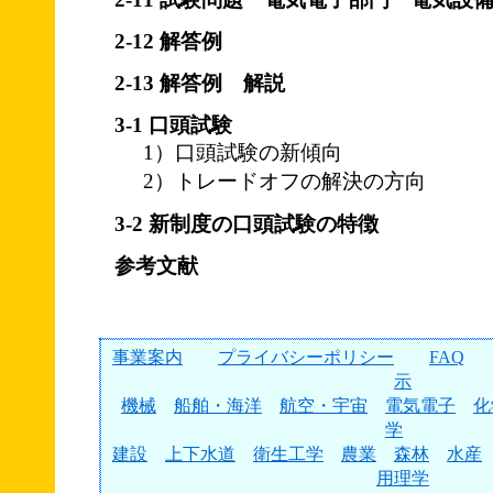
2-12 解答例
2-13 解答例 解説
3-1 口頭試験
1）口頭試験の新傾向
2）トレードオフの解決の方向
3-2 新制度の口頭試験の特徴
参考文献
事業案内
プライバシーポリシー
FAQ
示
機械
船舶・海洋
航空・宇宙
電気電子
化
学
建設
上下水道
衛生工学
農業
森林
水産
用理学