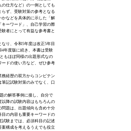
入の仕方など）の一例としても
まらず、受験対策の参考となる
いかなどを具体的に示した「解
「キーワード」、自己学習の際
受験者にとって有益な参考書と
となり、令和5年度は改正5年目
和4年度版に続き、本書は受験
目ともほぼ同様の出題形式なの
ワードの使い方など、ぜひ参考
業務経歴の双方からコンピテン
は筆記試験対策のみでなく、口
問題の解答事例に接し、自分で
度以降の試験内容はもちろんの
Ⅲの問題は、出題傾向も含め十分
科目の内容も重要キーワードの
年度試験までは、必須科目の記述
答案構成を考えるうえでも役立