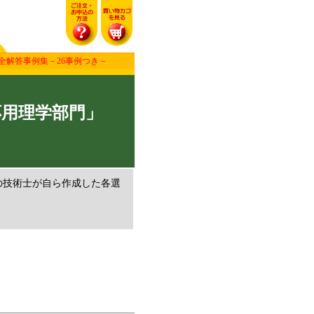
全解答事例集－26事例つき－
応用理学部門」
の技術士が自ら作成した各選