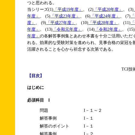
つと思われる。
当シリーズ(1)
「平成19年度」
、 (2)
「平成20年度」
、 (3)
年度」
、 (5)
「平成23年度」
、 (6)
「平成24年度」
、 (7)
「
度」
、 (9)
「平成27年度」
、 (10)
「平成28年度」
、 (11)
「
年度」
、 (13)
「令和元年度」
、 (14)
「令和2年度」
、 (15)
年度」
の各解答事例集とあわせ本書を十分ご活用いただ
れる。効果的な受験対策を進められ、見事合格の栄冠を
活躍されることを心から祈念する次第である。
TCI
【目次】
はじめに
必須科目 I
問題
I－１～２
解答事例
I－１
解答のポイント
I－１
解答事例
I－２