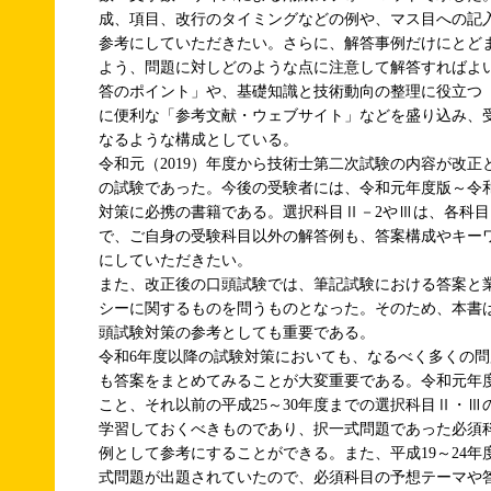
成、項目、改行のタイミングなどの例や、マス目への記
参考にしていただきたい。さらに、解答事例だけにとど
よう、問題に対しどのような点に注意して解答すればよ
答のポイント」や、基礎知識と技術動向の整理に役立つ
に便利な「参考文献・ウェブサイト」などを盛り込み、
なるような構成としている。
令和元（2019）年度から技術士第二次試験の内容が改正
の試験であった。今後の受験者には、令和元年度版～令
対策に必携の書籍である。選択科目Ⅱ－2やⅢは、各科
で、ご自身の受験科目以外の解答例も、答案構成やキー
にしていただきたい。
また、改正後の口頭試験では、筆記試験における答案と
シーに関するものを問うものとなった。そのため、本書
頭試験対策の参考としても重要である。
令和6年度以降の試験対策においても、なるべく多くの
も答案をまとめてみることが大変重要である。令和元年
こと、それ以前の平成25～30年度までの選択科目Ⅱ・
学習しておくべきものであり、択一式問題であった必須
例として参考にすることができる。また、平成19～24
式問題が出題されていたので、必須科目の予想テーマや