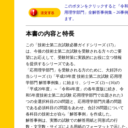
このボタンをクリックすると『令
用理学部門」全解答事例集－26事
ます。
本書の内容と特長
この「技術士第二次試験必勝ガイドシリーズ (17)」
は、今後の技術士第二次試験を受験される方々のご要
望にお応えして、受験対策に実践的にお役に立つ情報
を提供するシリーズである。
「応用理学部門」を受験される方のために、大好評の
当シリーズ (1)「平成19年度 技術士第二次試験 応用理
学部門 解答事例集」に始まり、シリーズ (2)～(16)の
「平成20年度」～「令和4年度」の各年度版に続き、令
和5年度技術士第二次試験 応用理学部門で出題された3
つの全選択科目の24問題と、応用理学部門共通の問題
である必須科目の2問題をあわせ、合計26問題について
各科目の技術士が自ら「解答事例」を作成した。
解答事例は、実際の試験での解答用紙と同形式の行
数・文字数・サイズによる用紙のフォーマットで示した