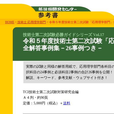
HOME
>
技術士 応用理学部門
> 令和５年度技術士第二次試験「応用理学部門」
技術士第二次試験必勝ガイドシリーズ Vol.17
令和５年度技術士第二次試験「
全解答事例集－26事例つき－
実際の試験と同様の解答用紙で、応用理学部門各科目
択科目の24事例と必須科目2事例の合計26事例を公開！
解説、キーワード、参考文献・ウェブサイト付き！
TCI技術士第二次試験対策研究会編
Ａ４判・約90頁
定価：5,000円（税込）＋
送料