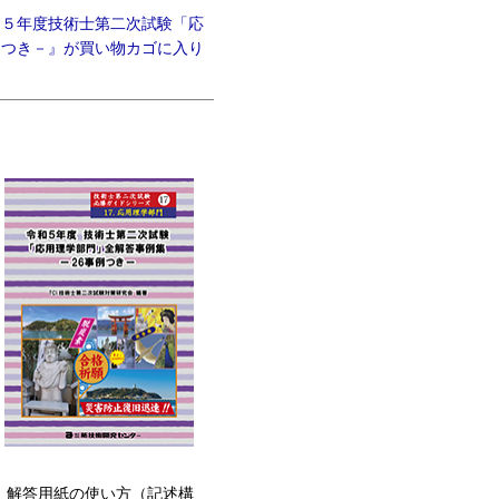
和５年度技術士第二次試験「応
例つき－』が買い物カゴに入り
。解答用紙の使い方（記述構