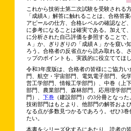
これから技術士第二次試験を受験される
「成績A」解答に触れることは、合格答案
アピールの仕方、合格レベルの確認など
に参考になることは確実である。加えて
に分析された自己評価を参照することで
Ａ」か、ぎりぎりの「成績Ａ」かを窺い
ろう。合格者の反省点から読み取れる、
ップのポイントも、実践的に役立ててほ
令和3年度版は、合格者の皆様にご協力い
門、航空・宇宙部門、電気電子部門、化
営工学部門、情報工学部門）、中巻（上
部門、農業部門、森林部門、応用理学部
門）、
下巻
（建設部門）の3分冊となった
技術部門はもとより、他部門の解答およ
なる点が多数見つかるであろう。ぜひ3巻
たい。
本書をシリーズ化するにあたり、読者の