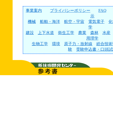
事業案内
プライバシーポリシー
FAQ
示
機械
船舶・海洋
航空・宇宙
電気電子
化
学
建設
上下水道
衛生工学
農業
森林
水産
用理学
生物工学
環境
原子力・放射線
総合技術
験
受験申込書・口頭試