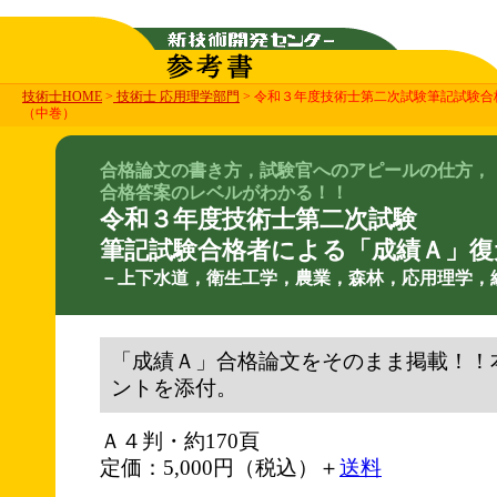
技術士HOME
>
技術士 応用理学部門
> 令和３年度技術士第二次試験筆記試験
（中巻）
合格論文の書き方，試験官へのアピールの仕方，
合格答案のレベルがわかる！！
令和３年度技術士第二次試験
筆記試験合格者による「成績Ａ」復
－上下水道，衛生工学，農業，森林，応用理学，
「成績Ａ」合格論文をそのまま掲載！！
ントを添付。
Ａ４判・約170頁
定価：5,000円（税込）＋
送料