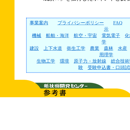
事業案内
プライバシーポリシー
FAQ
示
機械
船舶・海洋
航空・宇宙
電気電子
化
学
建設
上下水道
衛生工学
農業
森林
水産
用理学
生物工学
環境
原子力・放射線
総合技術
験
受験申込書・口頭試