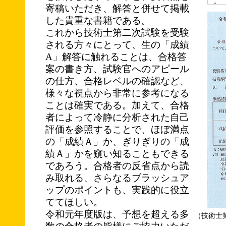
寄稿いただき、解答と併せて掲載
した貴重な書籍である。
これから技術士第二次試験を受験
される方々にとって、生の「成績
A」解答に触れることは、合格答
案の書き方、試験官へのアピール
の仕方、合格レベルの確認など、
様々な視点から非常に参考になる
ことは確実である。加えて、合格
者によって冷静に分析された自己
評価を参照することで、ほぼ満点
の「成績Ａ」か、ぎりぎりの「成
績Ａ」かを窺い知ることもできる
であろう。合格者の反省点から読
み取れる、さらなるブラッシュア
ップのポイントも、実践的に役立
ててほしい。
令和元年度版は、予想を超える多
（技術士