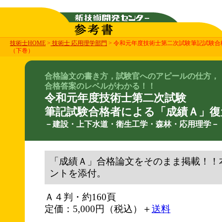
技術士HOME
>
技術士 応用理学部門
> 令和元年度技術士第二次試験筆記試験
（下巻）
合格論文の書き方，試験官へのアピールの仕方，
合格答案のレベルがわかる！！
令和元年度技術士第二次試験
筆記試験合格者による「成績Ａ」復
－建設・上下水道・衛生工学・森林・応用理学－
「成績Ａ」合格論文をそのまま掲載！！
ントを添付。
Ａ４判・約160頁
定価：5,000円（税込）＋
送料