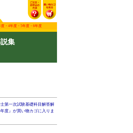
度・4年度・5年度・6年度
解説集
術士第一次試験基礎科目解答解
6年度』が買い物カゴに入りま