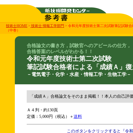
技術士HOME
>
技術士 情報工学部門
> 令和元年度技術士第二次試験筆記試験
（中巻）
合格論文の書き方，試験官へのアピールの仕方，
合格答案のレベルがわかる！！
令和元年度技術士第二次試験
筆記試験合格者による「成績Ａ」復
－電気電子・化学・水産・情報工学・生物工学－
「成績Ａ」合格論文をそのまま掲載！！本人の自己評
Ａ４判・約130頁
定価：5,000円（税込）＋
送料
このボタンをクリックすると『令