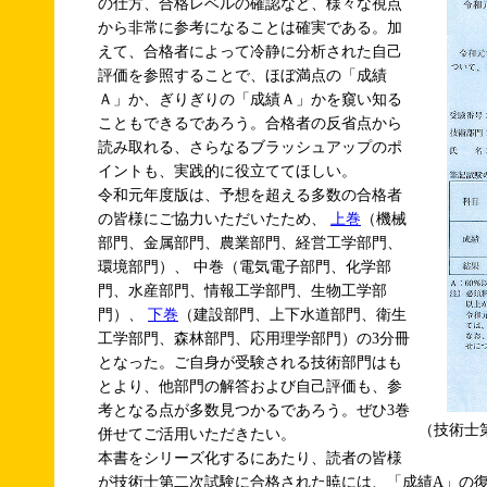
の仕方、合格レベルの確認など、様々な視点
から非常に参考になることは確実である。加
えて、合格者によって冷静に分析された自己
評価を参照することで、ほぼ満点の「成績
Ａ」か、ぎりぎりの「成績Ａ」かを窺い知る
こともできるであろう。合格者の反省点から
読み取れる、さらなるブラッシュアップのポ
イントも、実践的に役立ててほしい。
令和元年度版は、予想を超える多数の合格者
の皆様にご協力いただいたため、
上巻
（機械
部門、金属部門、農業部門、経営工学部門、
環境部門）、
中巻（電気電子部門、化学部
門、水産部門、情報工学部門、生物工学部
門）、
下巻
（建設部門、上下水道部門、衛生
工学部門、森林部門、応用理学部門）の3分冊
となった。ご自身が受験される技術部門はも
とより、他部門の解答および自己評価も、参
考となる点が多数見つかるであろう。ぜひ3巻
（技術士
併せてご活用いただきたい。
本書をシリーズ化するにあたり、読者の皆様
が技術士第二次試験に合格された暁には、「成績A」の