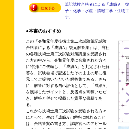
筆記試験合格者による「成績Ａ」
子・化学・水産・情報工学・生物
す。
●本書のおすすめ
この『令和元年度技術士第二次試験筆記試験
合格者による「成績A」復元解答集』は、当社
の各種技術士第二次試験対策講座を受講され
た方の中から、令和元年度に合格された方々
に特別にご依頼し、「成績A」と判定された解
答を、試験会場で記述したそのままの形に復
元してご提供いただいた解答集である。さら
に、解答に対する自己評価として、「成績A」
を獲得したポイントと、反省点を寄稿いただ
き、解答と併せて掲載した貴重な書籍であ
る。
これから技術士第二次試験を受験される方々
にとって、生の「成績A」解答に触れること
は、合格答案の書き方、試験官へのアピール