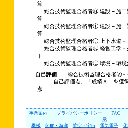
算
総合技術監理合格者Ⓗ 建設－施工
算
総合技術監理合格者Ⓘ 建設－施工
算
総合技術監理合格者Ⓙ 上下水道－
総合技術監理合格者Ⓚ 経営工学－
ト
総合技術監理合格者Ⓛ 環境－環境
自己評価
総合技術監理合格者Ⓐ～
自己評価点、「成績Ａ」を獲得
点
事業案内
プライバシーポリシー
FAQ
示
機械
船舶・海洋
航空・宇宙
電気電子
化