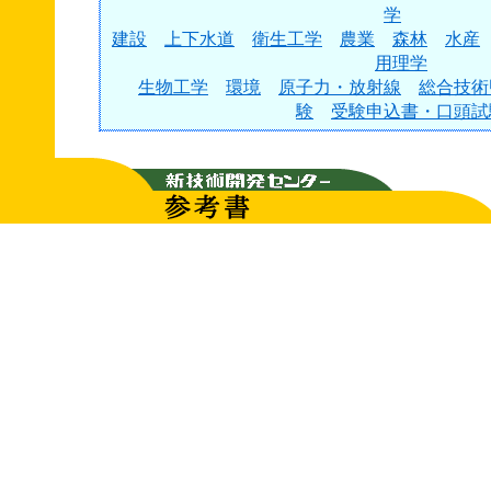
学
建設
上下水道
衛生工学
農業
森林
水産
用理学
生物工学
環境
原子力・放射線
総合技術
験
受験申込書・口頭試