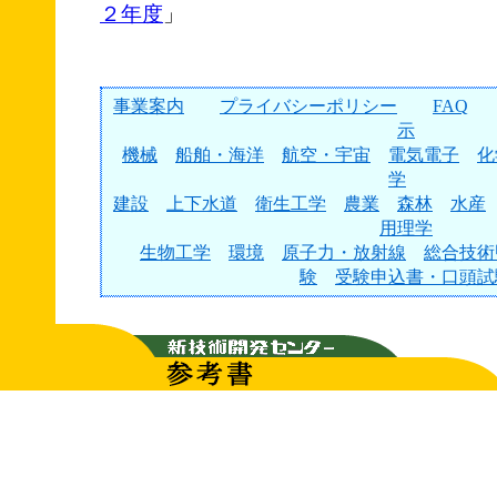
２年度
」
事業案内
プライバシーポリシー
FAQ
示
機械
船舶・海洋
航空・宇宙
電気電子
化
学
建設
上下水道
衛生工学
農業
森林
水産
用理学
生物工学
環境
原子力・放射線
総合技術
験
受験申込書・口頭試