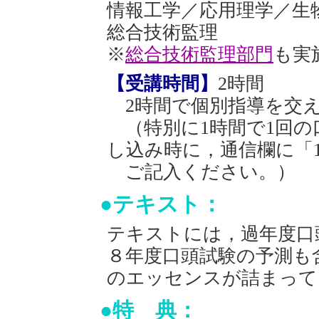
情報工学／応用理学／生
総合技術監理
※
総合技術監理部門
も実
【受講時間】
2時間
2時間で個別指導を交え
（特別に1時間で1回の
し込み時に，通信欄に「
ご記入ください。）
●テキスト：
テキストには，過年度口
８年度口頭試験の予測も
のエッセンスが詰まって
●特 典：