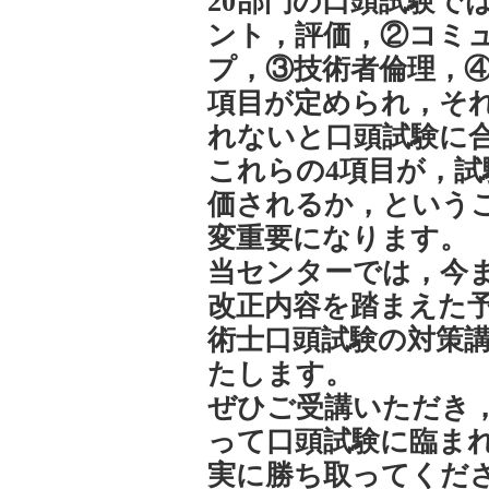
20部門の口頭試験で
ント，評価，②コミ
プ，③技術者倫理，④
項目が定められ，それ
れないと口頭試験に
これらの4項目が，
価されるか，という
変重要になります。
当センターでは，今
改正内容を踏まえた
術士口頭試験の対策
たします。
ぜひご受講いただき
って口頭試験に臨ま
実に勝ち取ってくだ