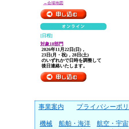
→会場地図
[日程]
対象18部門
2026年11月22日(日)，
23日(月・祝)，28日(土)
のいずれかで日時を調整して
後日連絡いたします。
事業案内
プライバシーポリ
機械
船舶・海洋
航空・宇宙