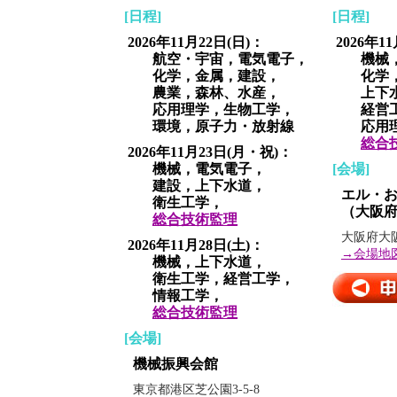
[日程]
[日程]
2026年11月22日(日)：
2026年1
航空・宇宙，電気電子，
機械，
化学，金属，建設，
化学，
農業，森林、水産，
上下水
応用理学，生物工学，
経営工
環境，原子力・放射線
応用理
総合
2026年11月23日(月・祝)：
機械，電気電子，
[会場]
建設，上下水道，
エル・
衛生工学，
（大阪
総合技術監理
大阪府大阪
2026年11月28日(土)：
→会場地
機械，上下水道，
衛生工学，経営工学，
情報工学，
総合技術監理
[会場]
機械振興会館
東京都港区芝公園3-5-8