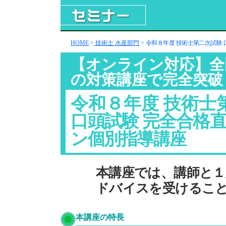
HOME
>
技術士 水産部門
>
令和８年度 技術士第二次試験
【オンライン対応】全
の対策講座で完全突破
令和８年度 技術士
口頭試験 完全合格
ン個別指導講座
本講座では、講師と１
ドバイスを受けるこ
本講座の特長