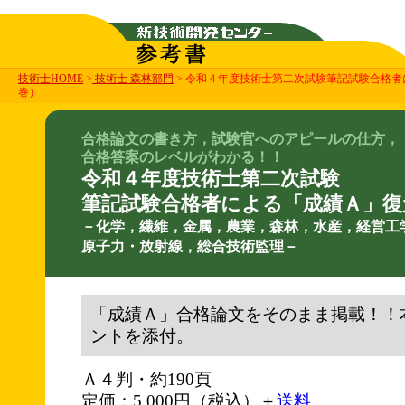
技術士HOME
>
技術士 森林部門
> 令和４年度技術士第二次試験筆記試験合格
巻）
合格論文の書き方，試験官へのアピールの仕方，
合格答案のレベルがわかる！！
令和４年度技術士第二次試験
筆記試験合格者による「成績Ａ」復
－化学，繊維，金属，農業，森林，水産，経営工
原子力・放射線，総合技術監理－
「成績Ａ」合格論文をそのまま掲載！！
ントを添付。
Ａ４判・約190頁
定価：5,000円（税込）＋
送料