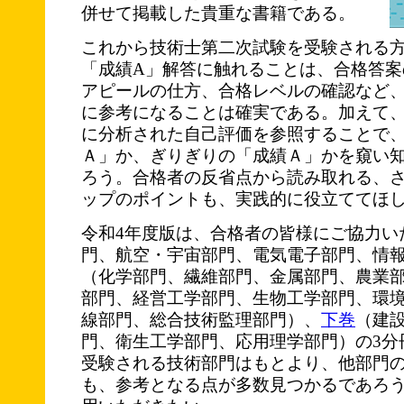
併せて掲載した貴重な書籍である。
これから技術士第二次試験を受験される
「成績A」解答に触れることは、合格答案
アピールの仕方、合格レベルの確認など
に参考になることは確実である。加えて
に分析された自己評価を参照することで
Ａ」か、ぎりぎりの「成績Ａ」かを窺い
ろう。合格者の反省点から読み取れる、
ップのポイントも、実践的に役立ててほ
令和4年度版は、合格者の皆様にご協力い
門、航空・宇宙部門、電気電子部門、情
（化学部門、繊維部門、金属部門、農業
部門、経営工学部門、生物工学部門、環
線部門、総合技術監理部門）、
下巻
（建
門、衛生工学部門、応用理学部門）の3分
受験される技術部門はもとより、他部門
も、参考となる点が多数見つかるであろう