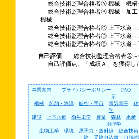
総合技術監理合格者Ⓐ 機械－機構
総合技術監理合格者Ⓑ 機械－加工
機械
総合技術監理合格者Ⓒ 上下水道－
総合技術監理合格者Ⓓ 上下水道－
総合技術監理合格者Ⓔ 上下水道－
自己評価
総合技術監理合格者Ⓐ～
自己評価点、「成績Ａ」を獲得し
事業案内
プライバシーポリシー
FAQ
示
機械
船舶・海洋
航空・宇宙
電気電子
化
学
建設
上下水道
衛生工学
農業
森林
水産
用理学
生物工学
環境
原子力・放射線
総合技術
験
受験申込書・口頭試