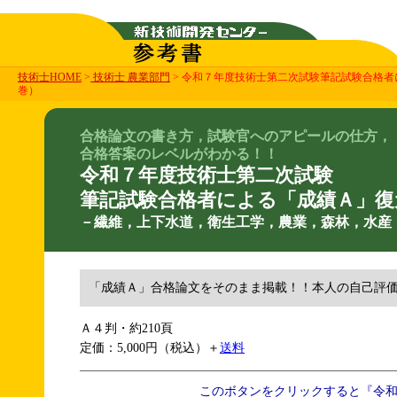
技術士HOME
>
技術士 農業部門
> 令和７年度技術士第二次試験筆記試験合格
巻）
合格論文の書き方，試験官へのアピールの仕方，
合格答案のレベルがわかる！！
令和７年度技術士第二次試験
筆記試験合格者による「成績Ａ」復
－繊維，上下水道，衛生工学，農業，森林，水産
「成績Ａ」合格論文をそのまま掲載！！本人の自己評
Ａ４判・約210頁
定価：5,000円（税込）＋
送料
このボタンをクリックすると『令