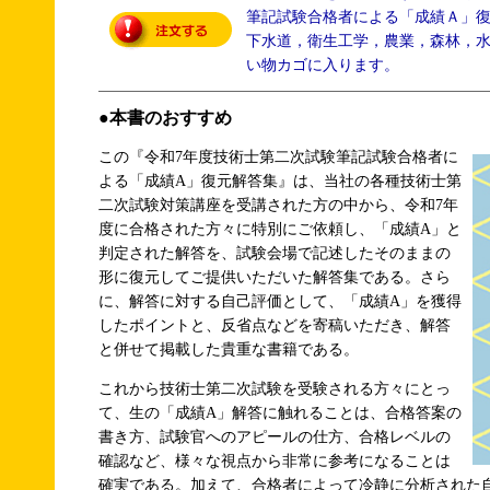
筆記試験合格者による「成績Ａ」
下水道，衛生工学，農業，森林，
い物カゴに入ります。
●本書のおすすめ
この『令和7年度技術士第二次試験筆記試験合格者に
よる「成績A」復元解答集』は、当社の各種技術士第
二次試験対策講座を受講された方の中から、令和7年
度に合格された方々に特別にご依頼し、「成績A」と
判定された解答を、試験会場で記述したそのままの
形に復元してご提供いただいた解答集である。さら
に、解答に対する自己評価として、「成績A」を獲得
したポイントと、反省点などを寄稿いただき、解答
と併せて掲載した貴重な書籍である。
これから技術士第二次試験を受験される方々にとっ
て、生の「成績A」解答に触れることは、合格答案の
書き方、試験官へのアピールの仕方、合格レベルの
確認など、様々な視点から非常に参考になることは
確実である。加えて、合格者によって冷静に分析された