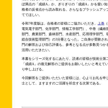
ぼ満点の「成績A」か、ぎりぎりの「成績A」かを窺い
格者の反省点から読み取れる、さらなるブラッシュアッ
ててほしい。
令和7年度版は、合格者の皆様にご協力いただき、
上巻
（
電気電子部門、化学部門、情報工学部門）、中巻（繊維
部門、農業部門、森林部門、水産部門、応用理学部門、
総合技術監理部門）の3分冊となった。ご自身が受験さ
門の解答および自己評価も、参考となる点が多数見つか
活用いただきたい。
本書をシリーズ化するにあたり、読者の皆様が技術士第
「成績A」の復元解答のご提供をお願いしたいと考えて
り申し上げる。
今回解答をご提供いただいた皆様には、心よりお礼を申
士として、ますますのご活躍を祈念する次第である。