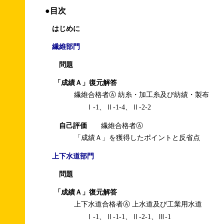
●目次
はじめに
繊維部門
問題
「成績Ａ」復元解答
繊維合格者Ⓐ 紡糸・加工糸及び紡績・製布
Ⅰ-1、Ⅱ-1-4、Ⅱ-2-2
自己評価
繊維合格者Ⓐ
「成績Ａ」を獲得したポイントと反省点
上下水道部門
問題
「成績Ａ」復元解答
上下水道合格者Ⓐ 上水道及び工業用水道
Ⅰ-1、Ⅱ-1-1、Ⅱ-2-1、Ⅲ-1