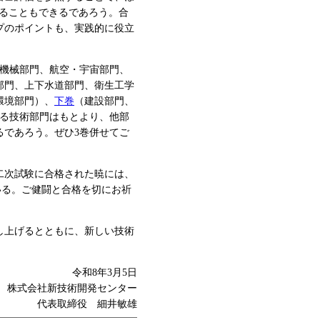
知ることもできるであろう。合
プのポイントも、実践的に役立
機械部門、航空・宇宙部門、
部門、上下水道部門、衛生工学
環境部門）、
下巻
（建設部門、
れる技術部門はもとより、他部
るであろう。ぜひ3巻併せてご
二次試験に合格された暁には、
いる。ご健闘と合格を切にお祈
し上げるとともに、新しい技術
令和8年3月5日
株式会社新技術開発センター
代表取締役 細井敏雄