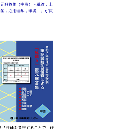
復元解答集（中巻）－繊維，上
水産，応用理学，環境－』が買
自己評価を参照することで、ほ