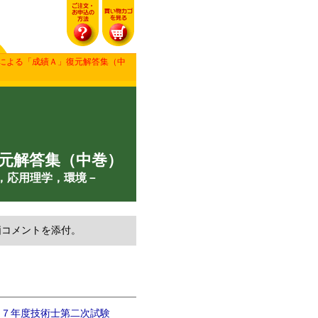
者による「成績Ａ」復元解答集（中
元解答集（中巻）
，応用理学，環境－
価コメントを添付。
和７年度技術士第二次試験