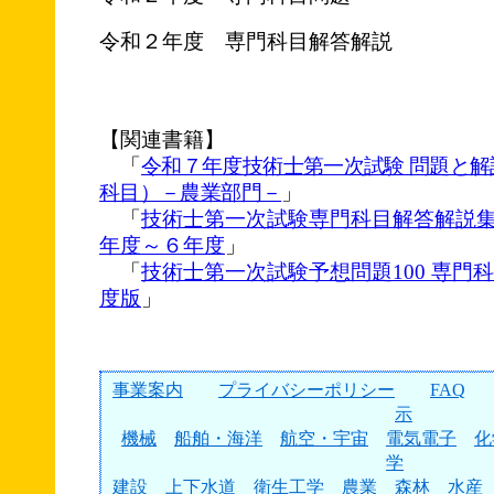
令和２年度 専門科目解答解説
【関連書籍】
「
令和７年度技術士第一次試験 問題と
科目）－農業部門－
」
「
技術士第一次試験専門科目解答解説
年度～６年度
」
「
技術士第一次試験予想問題100 専門科
度版
」
事業案内
プライバシーポリシー
FAQ
示
機械
船舶・海洋
航空・宇宙
電気電子
化
学
建設
上下水道
衛生工学
農業
森林
水産