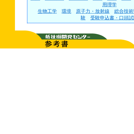
用理学
生物工学
環境
原子力・放射線
総合技術
験
受験申込書・口頭試