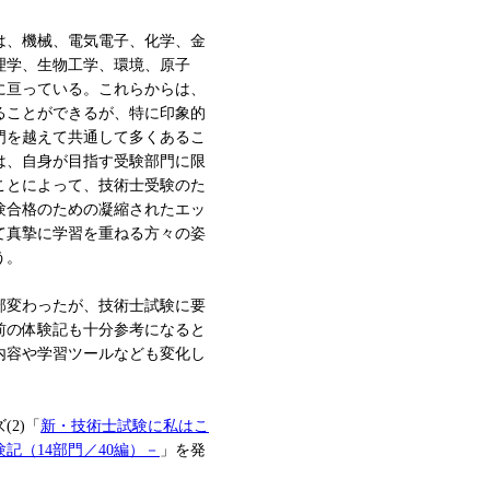
は、機械、電気電子、化学、金
理学、生物工学、環境、原子
に亘っている。これらからは、
ることができるが、特に印象的
門を越えて共通して多くあるこ
は、自身が目指す受験部門に限
ことによって、技術士受験のた
験合格のための凝縮されたエッ
て真摯に学習を重ねる方々の姿
う。
部変わったが、技術士試験に要
前の体験記も十分参考になると
内容や学習ツールなども変化し
2)「
新・技術士試験に私はこ
記（14部門／40編）－
」を発