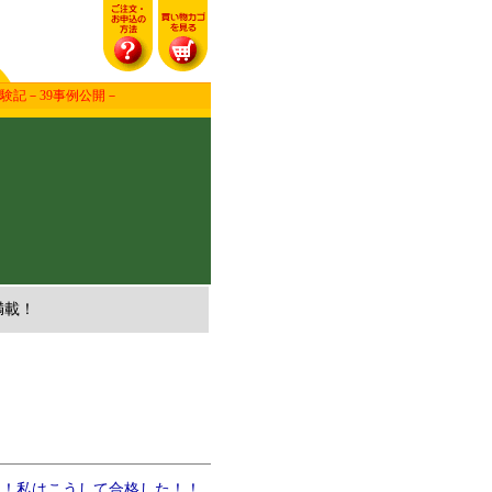
験記－39事例公開－
！
満載！
激！私はこうして合格した！！