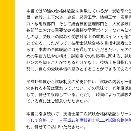
本書では39編の合格体験記を掲載しているが、受験部門
属、建設、上下水道、農業、経営工学、情報工学、応用
力・放射線部門、そして総合技術監理部門と、大変多岐
各部門における重要な参考書籍や学習ポイントなども知
なのは、受験上の悩みや受験対策上の重要ポイントが部
とである。したがって、技術士試験合格を目指す読者に
らず、本書の全体験記に目を通していただきたい。その
めの学習方法や心構え、試験場での対応等に関する、試
センスを知ることができるだけでなく、技術士を目指し
勢に、自らの受験学習の励みとすることができるであろ
平成19年度から試験制度の変更に伴い、試験の内容が一
求される本質は変わっていない。その意味で、19年度以
して、併せて収録している。ただし、時期によって試験
ている点にはご留意いただきたい。
本書に引き続いて、技術士第二次試験合格体験記シリーズ(
うして合格した！－平成25年度技術士第二次試験合格体験
刊。併せてご活用いただきたい。