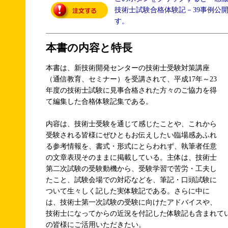
技術士試験合格体験記－39事例公
す。
本書の内容と特長
本書は、新技術開発センターの技術士受験対策講座
（通信教育、セミナー）を受講されて、平成17年～23
年度の技術士試験に見事合格された方々のご協力を得
て編集した合格体験記集である。
内容は、技術士受験を通じて感じたことや、これから
受験される皆様にぜひともお伝えしたい臨場感あふれ
る参考情報を、書式・形式にとらわれず、執筆者任意
の文章表現そのままに掲載している。主体は、技術士
第二次試験の受験動機から、受験学習で苦労・工夫し
たこと、試験会場での対応などを、筆記・口頭試験に
ついて生々しく記した実体験記である。さらに中に
は、技術士第一次試験の受験に向けたアドバイスや、
技術士になってからの近況を付記した体験記も含まれて
の皆様にご活用いただきたい。