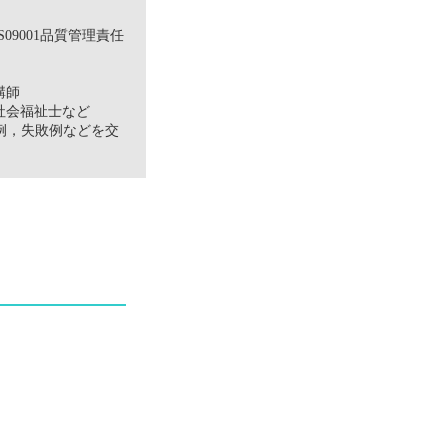
9001品質管理責任
講師
社会福祉士など
例，失敗例などを交