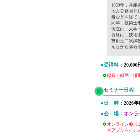
1959年，兵
地方公務員とし
者などを経て，
同年，技術士
現在は，大学
資格は，技術
技術士二次試
えながら講義
●受講料：
20,
録音・録画・撮
セミナー日程
●日 時：
2026
●会 場：
オンラ
オンライン参加
※アプリをイン