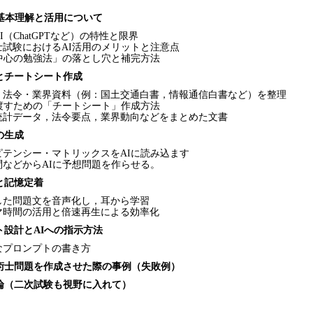
の基本理解と活用について
I（ChatGPTなど）の特性と限界
士試験におけるAI活用のメリットと注意点
I中心の勉強法」の落とし穴と補完方法
とチートシート作成
・法令・業界資料（例：国土交通白書，情報通信白書など）を整理
に渡すための「チートシート」作成方法
計データ，法令要点，業界動向などをまとめた文書
の生成
ピテンシー・マトリックスをAIに読み込ます
問などからAIに予想問題を作らせる。
と記憶定着
した問題文を音声化し，耳から学習
マ時間の活用と倍速再生による効率化
ト設計とAIへの指示方法
なプロンプトの書き方
術士問題を作成させた際の事例（失敗例）
論（二次試験も視野に入れて）