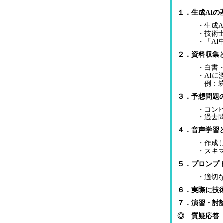
１．生成AI
・生成A
・技術
・「A
２．資料収集
・白書
・AI
例：統
３．予想問題
・コン
・過去
４．音声学習
・作成
・スキ
５．プロンプ
・適切
６．実際に技
７．演習・討
◎ 質疑応答