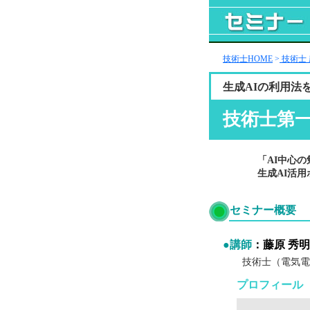
技術士HOME
>
技術士
生成AIの利用法
技術士第一
「AI中心
生成AI活
セミナー概要
●講師
：藤原 秀明
技術士（電気電
プロフィール