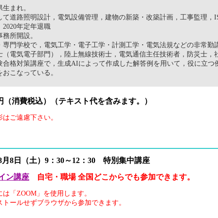
庫県生まれ。
て道路照明設計，電気設備管理，建物の新築・改築計画，工事監理，IS0
2020年定年退職
事務所開設。
・専門学校で，電気工学・電子工学・計測工学・電気法規などの非常勤
士（電気電子部門），陸上無線技術士，電気通信主任技術者，防災士，
験合格対策講座で，生成AIによって作成した解答例を用いて，役に立つ
をおこなっている。
000円（消費税込）（テキスト代を含みます。）
影はご遠慮下さい。
年8月8日（土）9：30～12：30 特別集中講座
イン講座
自宅・職場 全国どこからでも参加できます。
には「ZOOM」を使用します。
ストールせずブラウザから参加できます。