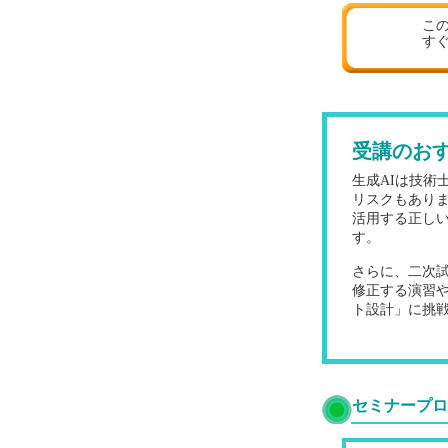
こ
す
受講のお
生成AIは技
リスクもあり
活用する正し
す。
さらに、二次
修正する演習
ト設計」に挑戦
セミナープロ