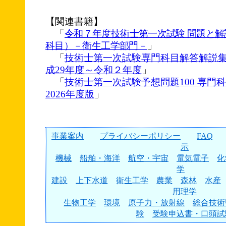
【関連書籍】
「
令和７年度技術士第一次試験 問題と
科目）－衛生工学部門－
」
「
技術士第一次試験専門科目解答解説
成29年度～令和２年度
」
「
技術士第一次試験予想問題100 専門
2026年度版
」
事業案内
プライバシーポリシー
FAQ
示
機械
船舶・海洋
航空・宇宙
電気電子
化
学
建設
上下水道
衛生工学
農業
森林
水産
用理学
生物工学
環境
原子力・放射線
総合技術
験
受験申込書・口頭試