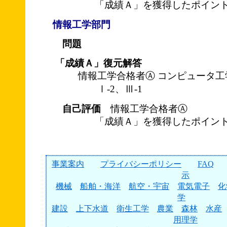
「成績Ａ」を獲得したポイント
情報工学部門
問題
「成績Ａ」復元解答
情報工学合格者Ⓐ コンピュータ工
Ⅰ-2、Ⅲ-1
自己評価
情報工学合格者Ⓐ
「成績Ａ」を獲得したポイント
事業案内
プライバシーポリシー
FAQ
示
機械
船舶・海洋
航空・宇宙
電気電子
化
学
建設
上下水道
衛生工学
農業
森林
水産
用理学