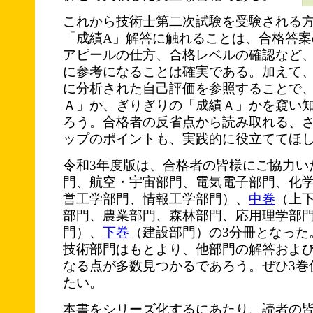
これから技術士第二次試験を受験される
「成績A」解答に触れることは、合格答案
アピールの仕方、合格レベルの確認など
に参考になることは確実である。加えて
に分析された自己評価を参照することで
Ａ」か、ぎりぎりの「成績Ａ」かを窺い
ろう。合格者の反省点から読み取れる、
ップのポイントも、実践的に役立ててほ
令和3年度版は、合格者の皆様にご協力い
門、航空・宇宙部門、電気電子部門、化
営工学部門、情報工学部門）、
中巻
（上
部門、農業部門、森林部門、応用理学部
門）、
下巻
（建設部門）の3分冊となった
技術部門はもとより、他部門の解答およ
なる点が多数見つかるであろう。ぜひ3巻
たい。
本書をシリーズ化するにあたり、読者の