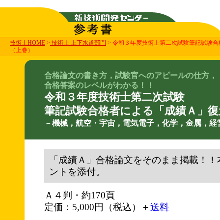
技術士HOME
>
技術士 上下水道部門
> 令和３年度技術士第二次試験筆記試験
（上巻）
合格論文の書き方，試験官へのアピールの仕方，
合格答案のレベルがわかる！！
令和３年度技術士第二次試験
筆記試験合格者による「成績Ａ」復
－機械，航空・宇宙，電気電子，化学，金属，経
「成績Ａ」合格論文をそのまま掲載！！
ントを添付。
Ａ４判・約170頁
定価：5,000円（税込）＋
送料