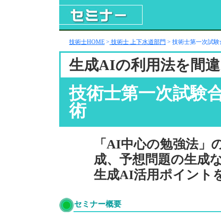
技術士HOME
>
技術士 上下水道部門
> 技術士第一次試験
生成AIの利用法を間
技術士第一次試験合
術
「AI中心の勉強法」
成、予想問題の生成
生成AI活用ポイント
セミナー概要