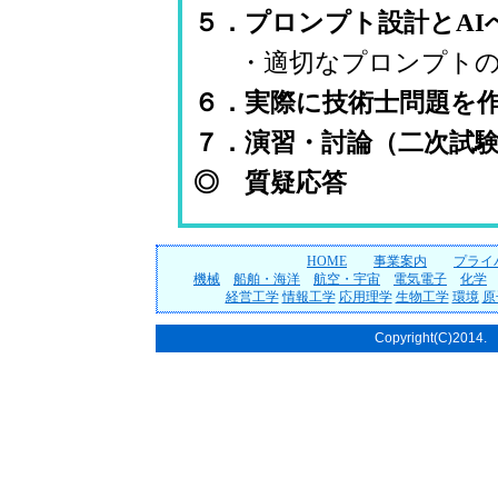
５．プロンプト設計とAI
・適切なプロンプト
６．実際に技術士問題を
７．演習・討論（二次試
◎ 質疑応答
HOME
事業案内
プライ
機械
船舶・海洋
航空・宇宙
電気電子
化学
経営工学
情報工学
応用理学
生物工学
環境
原
Copyright(C)2014. T