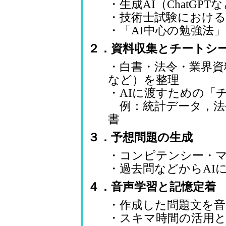
・生成AI（ChatGP
・技術士試験における
・「AI中心の勉強法
２．資料収集とチートシ
・白書・法令・業界資
など）を整理
・AIに渡すための「
例：統計データ，法
書
３．予想問題の生成
・コンピテンシー・マ
・過去問などからAI
４．音声学習と記憶定着
・作成した問題文を音
・スキマ時間の活用と