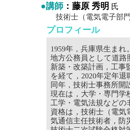
●講師
：藤原 秀明
氏
技術士（電気電子部門
プロフィール
1959年，兵庫県生まれ
地方公務員として道路
新築・改築計画，工事監理
を経て，2020年定年退
同年，技術士事務所開
現在は，大学・専門学
工学・電気法規などの
資格は，技術士（電気
気通信主任技術者，防
技術士二次試験合格対