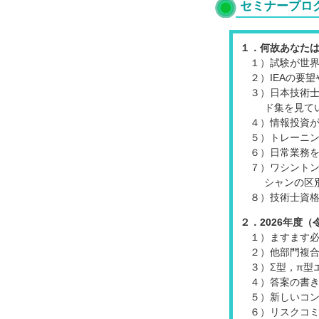
セミナープロ
１．何故あなた
１）試験が世
２）IEAの要
３）日本技術
ド集を見て
４）情報投資
５）トレーニ
６）日常業務
７）ワシント
シャンの区
８）技術士資
２．2026年度
１）ますます
２）他部門複
３）Σ型，π型
４）答案の書
５）新しいコ
６）リスクコ