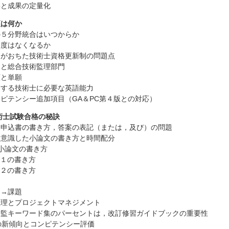
果と成果の定量化
更は何か
の５分野統合はいつからか
制度はなくなるか
ンがおちた技術士資格更新制の問題点
制と総合技術監理部門
願と単願
用する技術士に必要な英語能力
ピテンシー追加項目（GA＆PC第４版との対応）
技術士試験合格の秘訣
験申込書の書き方，答案の表記（または，及び）の問題
を意識した小論文の書き方と時間配分
目小論文の書き方
-１の書き方
-２の書き方
題→課題
監理とプロジェクトマネジメント
総監キーワード集のパーセントは，改訂修習ガイドブックの重要性
の新傾向とコンピテンシー評価