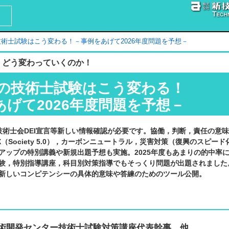
の技術士試験はこう変わる！－事例をあげて2026年度問題を予想－
 どう変わっていくのか！
年度の技術士試験はこう変わる！
あげて2026年度問題を予想－
，技術士会DEI宣言等新しい情報確認が必要です。協働，判断，責任の意
（Society 5.0），カーボンニュートラル，災害対策（復興のスピー
アップの特別講義や新規出題予想も実施。2025年度もあまりの的中率
験，特別指導講座，科目別対策指導でもそっくり問題が出題されました
新しいコンピテンシーの具体的意味や答練のためのツール公開。
術開発センター技術士試験対策講座代表幹事 他