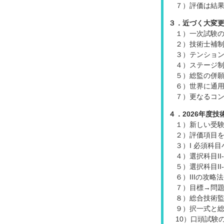
７）評価は結
３．近づく大変
１）一次試験
２）技術士補
３）テンショ
４）ステージ
５）総監の併
６）世界に通
７）更なるコン
４．2026年度
１）新しい受
２）評価項目
３）I 必須科
４）選択科目II
５）選択科目II
６）IIIの攻略法
７）目標→問
８）総合技術
９）択一式と
10）口頭試験