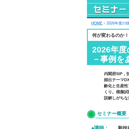
HOME
2026年度
何が変わるのか！
2026
－事例を
内閣府SIP
頻出テーマDX
齢化と生産性
くり。模擬試
誤解しがちな
セミナー概要
●講師：
新技