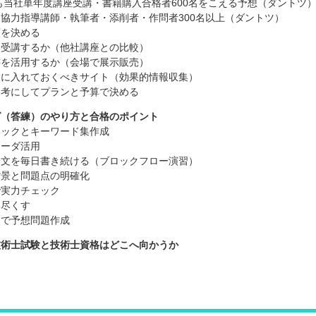
度も当社単年度講座受講・書籍購入合格者600名をこえる予想（ダントツ
協力指導講師・執筆者・添削者・作問者300名以上（ダントツ）
額を決める
を受講するか（他社講座との比較）
書を活用するか（会場で展示販売）
りに入れておくべきサイト（効果的情報収集）
参考にしてプランと予算で決める
グ（答練）のやり方と合格のポイント
ェックとキーワード集作成
コーダ活用
論文を毎日書き続ける（ブロックフロー演習）
背景と問題点の明確化
で実力チェック
い尽くす
間で予想問題作成
技術士試験と技術士資格はどこへ向かうか