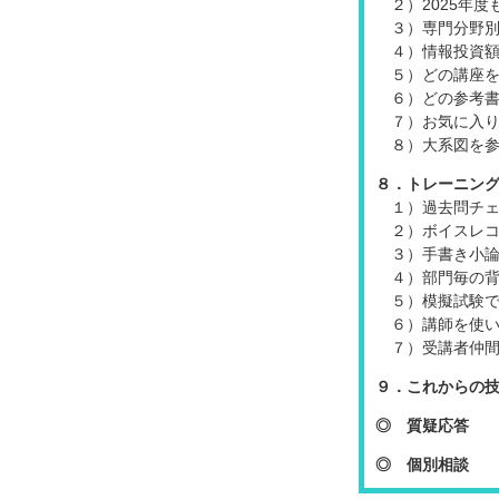
２）2025年
３）専門分野別
４）情報投資
５）どの講座
６）どの参考
７）お気に入
８）大系図を
８．トレーニン
１）過去問チ
２）ボイスレ
３）手書き小
４）部門毎の
５）模擬試験
６）講師を使
７）受講者仲
９．これからの
◎ 質疑応答
◎ 個別相談