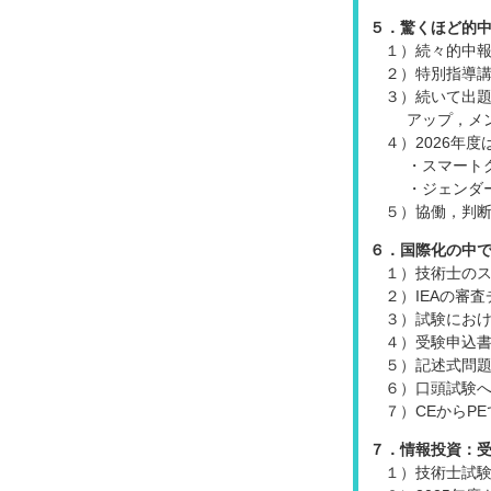
５．驚くほど的中
１）続々的中
２）特別指導
３）続いて出題
アップ，メ
４）2026年
・スマート
・ジェンダ
５）協働，判
６．国際化の中
１）技術士の
２）IEAの審
３）試験にお
４）受験申込
５）記述式問
６）口頭試験
７）CEからP
７．情報投資：
１）技術士試