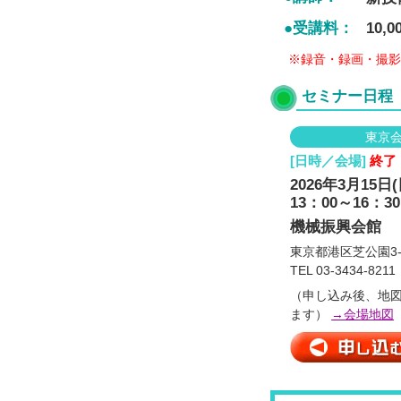
●受講料：
10
※録音・録画・撮影
セミナー日程
東京
[日時／会場]
終了
2026年3月15日(
13：00～16：30
機械振興会館
東京都港区芝公園3-5
TEL 03-3434-8211
（申し込み後、地
ます）
→会場地図