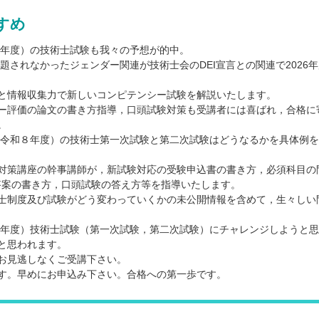
すめ
和７年度）の技術士試験も我々の予想が的中。
出題されなかったジェンダー関連が技術士会のDEI宣言との関連で2026
と情報収集力で新しいコンピテンシー試験を解説いたします。
ー評価の論文の書き方指導，口頭試験対策も受講者には喜ばれ，合格に
。
度（令和８年度）の技術士第一次試験と第二次試験はどうなるかを具体例
対策講座の幹事講師が，新試験対応の受験申込書の書き方，必須科目の
Iの答案の書き方，口頭試験の答え方等を指導いたします。
士制度及び試験がどう変わっていくかの未公開情報を含めて，生々しい
和８年度）技術士試験（第一次試験，第二次試験）にチャレンジしようと
と思われます。
お見逃しなくご受講下さい。
す。早めにお申込み下さい。合格への第一歩です。