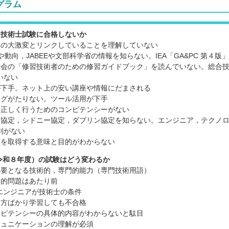
グラム
は技術士試験に合格しないか
界の大激変とリンクしていることを理解していない
望や動向，JABEEや文部科学省の情報を知らない。IEA「GA&PC 第４
士会の「修習技術者のための修習ガイドブック」を読んでいない。総合
いない
が下手。ネット上の安い講座や情報にだまされる
ングがたりない。ツール活用が下手
を正しく行うためのコンピテンシーがない
ン協定，シドニー協定，ダブリン協定を知らない。エンジニア，テクノ
別がない
格を取得する意味と目的がわからない
（令和８年度）の試験はどう変わるか
必要となる技術的，専門的能力（専門技術用語）
合的問題はあたり前
エンジニアが技術士の条件
き方ばかり学習しても不合格
ンピテンシーの具体的内容がわからないと駄目
ミュニケーションの理解が必須