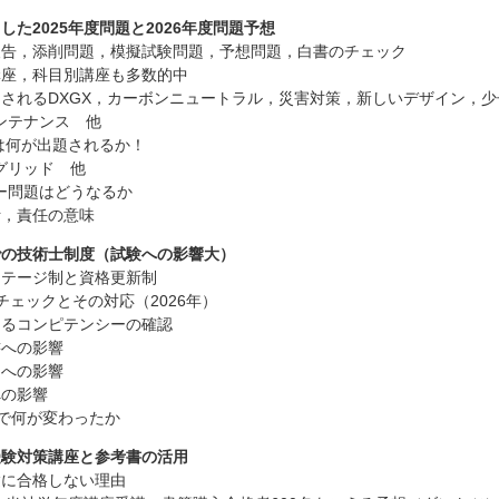
した2025年度問題と2026年度問題予想
報告，添削問題，模擬試験問題，予想問題，白書のチェック
講座，科目別講座も多数的中
されるDXGX，カーボンニュートラル，災害対策，新しいデザイン，
ンテナンス 他
度は何が出題されるか！
グリッド 他
ー問題はどうなるか
断，責任の意味
での技術士制度（試験への影響大）
ステージ制と資格更新制
査チェックとその対応（2026年）
けるコンピテンシーの確認
書への影響
題への影響
への影響
Eで何が変わったか
受験対策講座と参考書の活用
験に合格しない理由