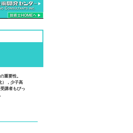
味の重要性。
ド化），少子高
に受講者もびっ
。