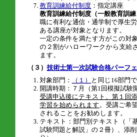
教育訓練給付制度
：指定講座
教育訓練給付制度（一般教育訓練
職に有利な通信・通学制で厚生
ある講座が対象となります。
一定の条件を満たす方がこの対
の２割がハローワークから支給
ます。
（３）
技術士第一次試験合格パーフ
対象部門：
（１）
と同じ16部門
開講時期：７月（第1回模擬試験
受講申込後にテキスト、第１回
学習を始められます
。受講ご希
されることをお勧めします。
テキスト：部門別テキスト（「
試験問題と解説」の２冊）、添削