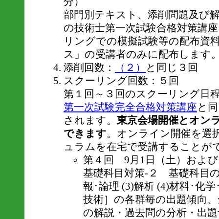
分）
部門別テキスト、添削問題及び
の技術士第一次試験合格対策講
リングでの模擬試験等の配布資
ス」の受講者のみに配布します
添削回数：
（２）
と同じ３回
スクーリング回数：５回
第１回～３回のスクーリング日
第一次試験完全合格対策講座
と同
されます。
東京会場開催とオン
できます
。オンライン開催を選
ュラムを在宅で受講することが
第４回 9月1日（土）および2
基礎科目対策-２ 基礎科目の全５
報･論理 (3)解析 (4)材料･化
技術］の各群毎の出題傾向、
の解説・過去問の分析・出題