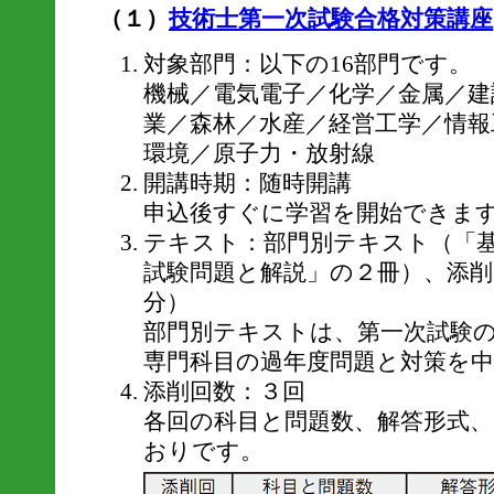
（１）
技術士第一次試験合格対策講座
対象部門：以下の16部門です。
機械／電気電子／化学／金属／建
業／森林／水産／経営工学／情報
環境／原子力・放射線
開講時期：随時開講
申込後すぐに学習を開始できま
テキスト：部門別テキスト（「
試験問題と解説」の２冊）、添削
分）
部門別テキストは、第一次試験
専門科目の過年度問題と対策を
添削回数：３回
各回の科目と問題数、解答形式
おりです。