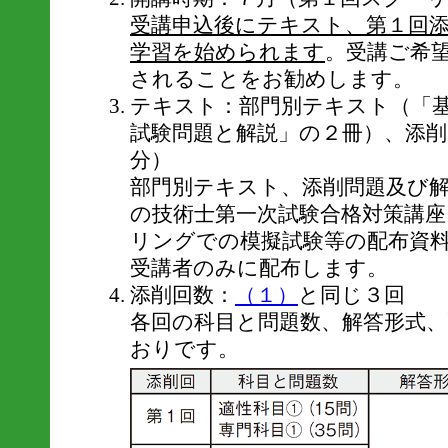
受講申込後にテキスト、第１回
学習を始められます
。受講ご希
されることをお勧めします。
テキスト：部門別テキスト（「
試験問題と解説」の２冊）、添削
分）
部門別テキスト、添削問題及び
の技術士第一次試験合格対策講
リングでの模擬試験等の配布資
受講者のみに配布します。
添削回数：
（１）
と同じ３回
各回の科目と問題数、解答形式
おりです。