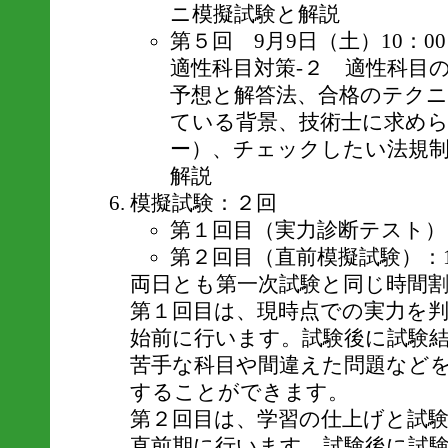
ニ模擬試験と解説
第５回 9月9日（土）10：0
適性科目対策-２ 適性科目
予想と解答法、合格のテク
ている背景、技術士に求め
ー）、チェックしたい法規
解説
模擬試験：２回
第１回目（実力診断テスト）
第２回目（直前模擬試験）：1
両日とも第一次試験と同じ時間
第１回目は、現時点での実力を
始前に行います。試験後に試験
苦手な科目や間違えた問題など
することができます。
第２回目は、学習の仕上げと試
直前期に行います。試験後に試