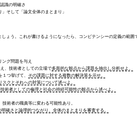
的認識の明確さ
り」そして「論文全体のまとまり」
ましょう。これが書けるようになったら、コンピテンシーの定義の範囲
リング問題を与え
まえ、技術者としての立場で
多面的な観点から課題を抽出し分析せよ。
を１つ挙げて、
その課題に対する複数の解決策を示せ。
リスクとそれへの対策について述べよ。
を
技術者としての倫理と社会の持続可能性の観点から述べよ。
、技術者の職責等に変わる可能性あり。
の明確さと論理的つながり、全体のまとまりを審査する。