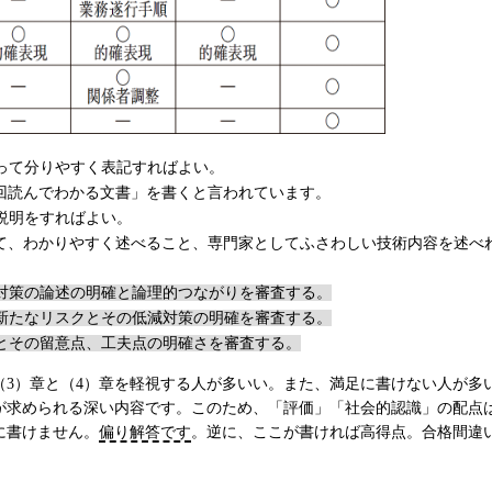
って分りやすく表記すればよい。
回読んでわかる文書」を書くと言われています。
説明をすればよい。
て、わかりやすく述べること、専門家としてふさわしい技術内容を述べ
対策の論述の明確と論理的つながりを審査する。
新たなリスクとその低減対策の明確を審査する。
とその留意点、工夫点の明確さを審査する。
3）章と（4）章を軽視する人が多いい。また、満足に書けない人が多
が求められる深い内容です。このため、「評価」「社会的認識」の配点
に書けません。
偏り解答です
。逆に、ここが書ければ高得点。合格間違