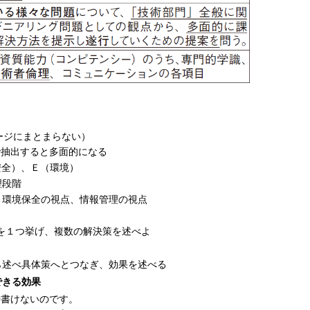
ージにまとまらない）
で抽出すると多面的になる
安全）、Ｅ（環境）
理段階
、環境保全の視点、情報管理の視点
を１つ挙げ、複数の解決策を述べよ
ら述べ具体策へとつなぎ、効果を述べる
できる効果
や書けないのです。