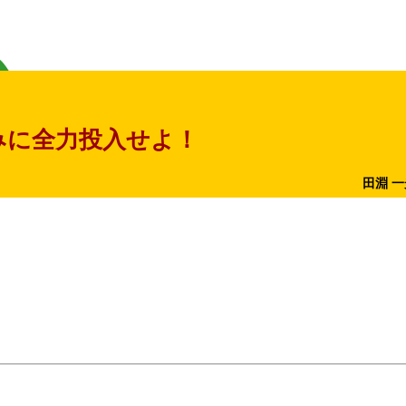
みに全力投入せよ！
田淵 