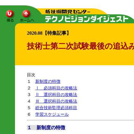
2020.08【特集記事】
技術士第二次試験最後の追込
目次
１
新制度の特徴
２
Ⅰ 必須科目の攻略法
３
Ⅱ 選択科目の攻略法
４
Ⅲ 選択科目の攻略法
５
総合技術監理必須科目
６
学習スケジュール
１ 新制度の特徴