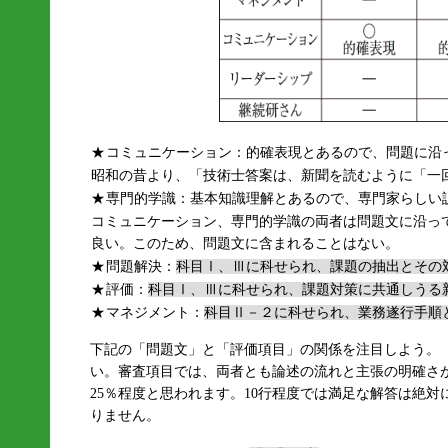
★
コミュニケーション：的確表現とあるので、問題に沿
昭和の昔より、「技術士答案は、新聞を読むように「一
★
専門的学識：基本知識理解とあるので、専門家らしい
コミュニケーション、専門的学識の両者は問題文に沿っ
良い。このため、問題文に含まれることはない。
★
問題解決：
科目Ⅰ、Ⅲに科せられ、課題の抽出とその
★
評価：
科目Ⅰ、Ⅲに科せられ、課題対策に共通しうる
★
マネジメント：
科目Ⅱ－２に科せられ、業務遂行手順
下記の「問題文」と「評価項目」の関係を注目しよう。（
い。審査項目では、両者とも論述の流れと主張の明確さ
25％程度と思われます。10行程度では満足な解答は絶対
りません。