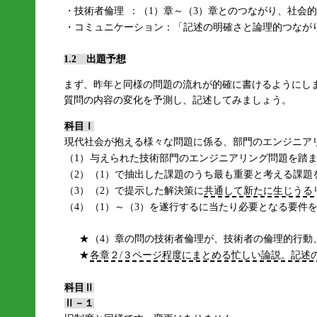
・技術者倫理
：（1）章～（3）章とのつながり、社会
・コミュニケーション：「記述の明確さと論理的つなが
1.2 出題予想
まず、昨年と同様の問題の流れが的確に書けるようにし
質問の内容の変化を予測し、記述してみましょう。
科目Ⅰ
現代社会が抱える様々な問題に係る、部門のエンジニア
（1）
与えられた技術部門のエンジニアリング問題を踏
（2）
（1）で抽出した課題のうち最も重要と考える課題
（3）
（2）で提示した解決策に
共通して新たに生じうる
（4）
（1）～（3）を遂行するに当たり必要となる要件
★
（4）章の問の技術者倫理が、技術者の倫理的行動
★
各章２/３ページ程度にまとめる忙しい論説。記述
科目Ⅱ
Ⅱ－１