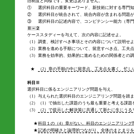
旧制度と同様です。変更はありません。
①
選択科目の重要キーワード、新技術に対する専門
②
選択科目が統合されて、統合内容が含まれる問題
③
選択科目の記述内容で、コンピテンシー能力（専
Ⅱ－２
ケーススタディーを与えて、次の内容に記述せよ。
（1）
調査、検討すべき事項とその内容について説明せ
（2）
業務を進める手順について、留意すべき点、工夫
（3）
業務を効率的、効果的に進めるための関係者との
★
（2）章の手順の中に留意点、工夫点を書く、忙し
科目Ⅲ
選択科目に係るエンジニアリング問題を与え、
（1）
与えられた選択科目のエンジニアリング問題を踏
（2）
（1）で抽出した課題のうち最も重要と考える課題
（3）
（2）で提示した解決策に共通して新たに生じうる
★
科目１の（4）章がない。科目のエンジニアリング
★
記述の明確さと論理的つながり、全体のまとまり