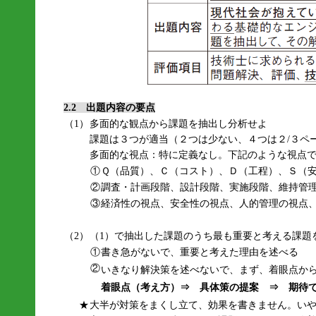
2.2 出題内容の要点
（1）
多面的な観点から課題を抽出し分析せよ
課題は３つが適当（２つは少ない、４つは２/３ペ
多面的な視点：特に定義なし。下記のような視点
①
Ｑ（品質）、Ｃ（コスト）、Ｄ（工程）、Ｓ（
②
調査・計画段階、設計段階、実施段階、維持管
③
経済性の視点、安全性の視点、人的管理の視点
（2）
（1）で抽出した課題のうち最も重要と考える課題
①
書き急がないで、重要と考えた理由を述べる
②
いきなり解決策を述べないで、まず、着眼点か
着眼点（考え方）⇒ 具体策の提案 ⇒ 期待
★
大半が対策をまくし立て、効果を書きません。い