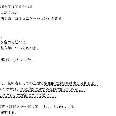
知識を問う問題が出題
が出題された
門的学識、コミュニケーション）を審査
よ。
点を含めて述べよ。
調整方策について述べよ。
い問題になりました。
まえ、技術者としての立場で
多面的に課題を抽出し分析せよ。
を１つ挙げ、
その課題に対する複数の解決策を示せ。
リスクとその対策について述べよ。
問題の課題とその解決策、リスクを力強く主張
を審査する。