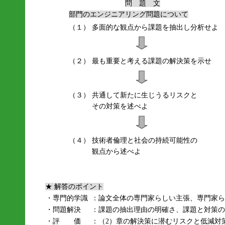
問 題 文
部門のエンジニアリング問題について
（１）
多面的な観点から課題を抽出し分析せよ
（２）
最も重要と考える課題の解決策を示せ
（３）
共通して新たに生じうるリスクと
その対策を述べよ
（４）
技術者倫理と社会の持続可能性の
観点から述べよ
★ 解答のポイント
・専門的学識
：論文全体の専門家らしい主張、専門家ら
・問題解決
：課題の抽出理由の明確さ、課題と対策の
・評 価
：（2）章の解決策に潜むリスクと低減対