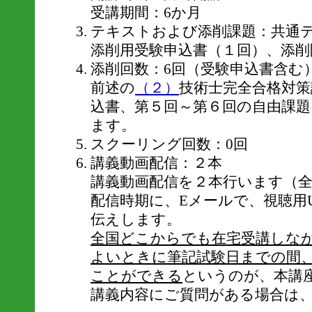
受講期間：6か月
テキストおよび添削課題：共通
添削用受験申込書（１回）、添削
添削回数：6回（受験申込書含む
前述の
（２）
技術士完全合格対策
込書、第５回～第６回の自由課
ます。
スクーリング回数：0回
講義動画配信：２本
講義動画配信を２本行います（全
配信時期に、Eメールで、視聴用U
伝えします。
全国どこからでも在宅受講しな
よいときに筆記試験日までの間
ことができる
というのが、本講
講義内容にご質問がある場合は、