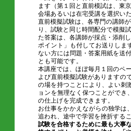
ます（第１回と直前模試は、東
会場あるいは在宅受講を選択い
直前模擬試験は、各専門の講師
り、試験と同じ時間配分で模擬
た答案は、各講師が採点・添削
ポイント」も付してお送りしま
ない方には問題・答案用紙を送
とも可能です。
本講座では、ほぼ毎月１回のペ
よび直前模擬試験がありますの
の場を持つことにより、よい刺
ョンを無理なく保つことができ
の仕上げを完成できます。
お仕事をかかえながらの独学は
追われ、途中で学習を挫折する
試験を合格するために最も大事