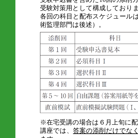
受験対策用として構成しており
各回の科目と配布スケジュール
術監理部門は後述）。
※在宅受講の場合は６月上旬に配
講座では、
答案の添削だけでな