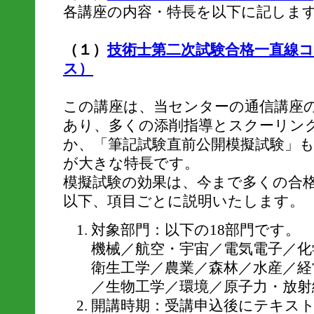
各講座の内容・特長を以下に記しま
（１）
技術士第二次試験合格一直線
ス）
この講座は、当センターの通信講座
あり、多くの添削指導とスクーリン
か、「筆記試験直前公開模擬試験」
が大きな特長です。
模擬試験の効果は、今まで多くの合
以下、項目ごとに説明いたします。
対象部門：以下の18部門です。
機械／航空・宇宙／電気電子／化
衛生工学／農業／森林／水産／経
／生物工学／環境／原子力・放射
開講時期：受講申込後にテキス