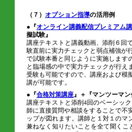
（７）
オプション指導
の活用例
●『
オンライン講義配信プレミアム
擬試験』
講座テキストと講義動画、添削６回
験直前に実力チェックと弱点補強が
で試験本番と同じように実施します
と臨場感の中で実力チェックが行え
受験も可能ですので、講座および模
講が可能です。
●『
合格対策講座
』＋『マンツーマン
講座テキストと添削4回のベーシッ
師に直接質問や相談をすることで不
ップが図れます。講師と１対１のマ
兼ねなく知りたいことを全て聞くこ