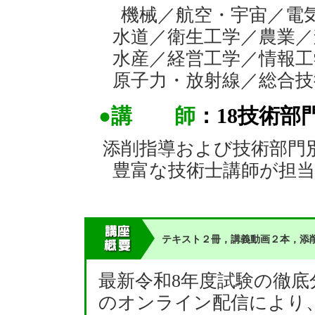
機械／航空・宇宙／電気
水道／衛生工学／農業／
水産／経営工学／情報工
原子力・放射線／総合技
●講 師
：18技術部
添削指導および技術部門
豊富な技術士講師が担
テキスト２冊，講義動画２本，添
最新令和8年度試験の徹
のオンライン配信により