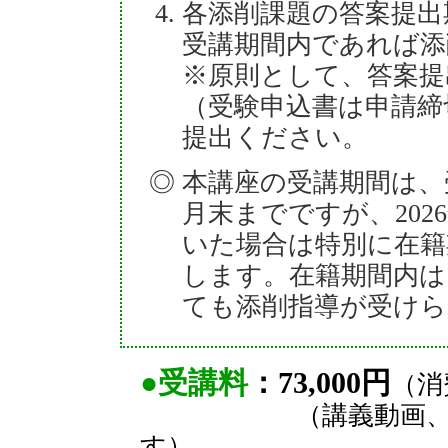
各添削課題の答案提出
受講期間内であれば添
※原則として、答案提
（受験申込書は申請締
提出ください。
本講座の受講期間は、
月末までですが、202
いた場合は特別に在籍期
します。在籍期間内は
ても添削指導が受けら
●受講料
：73,000円
（消
（講義動画、添削
す）