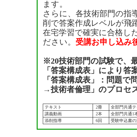
ます。
さらに、各技術部門の指
削で答案作成レベルが飛
在宅学習で確実に合格し
ださい。
受講お申し込み
※20技術部門の試験で、
「答案構成表」により答
「答案構成表」：問題で
→技術者倫理」のプロセ
テキスト
2冊
全部門共通テ
講義動画
2本
全部門共通1
添削指導
6回
受験申込書の