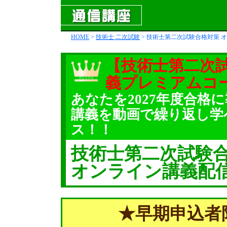
HOME
>
技術士 二次試験
> 技術士第二次試験合格対策 
【技術士第二次
義プレミアムコ
あなたを2027年度合格
講義を動画で繰り返し学
ス！！
技術士第二次試験
オンライン講義配
★早期申込者