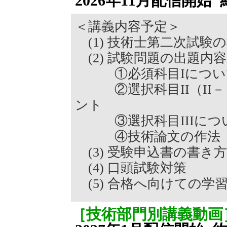
2026年11月配信開始
＜講義内容予定＞
(1) 技術士第二次試験
(2) 試験問題の出題内
①必須科目Iについ
②選択科目II（II－
ント
③選択科目IIIにつ
④技術論文の作法（論
(3) 受験申込書の書き方
(4) 口頭試験対策
(5) 合格へ向けての学
［技術部門別講義動画