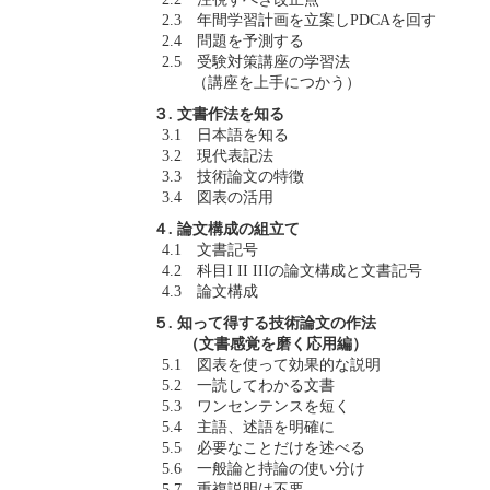
2.3 年間学習計画を立案しPDCAを回す
2.4 問題を予測する
2.5 受験対策講座の学習法
（講座を上手につかう）
３. 文書作法を知る
3.1 日本語を知る
3.2 現代表記法
3.3 技術論文の特徴
3.4 図表の活用
４. 論文構成の組立て
4.1 文書記号
4.2 科目I II IIIの論文構成と文書記号
4.3 論文構成
５. 知って得する技術論文の作法
（文書感覚を磨く応用編）
5.1 図表を使って効果的な説明
5.2 一読してわかる文書
5.3 ワンセンテンスを短く
5.4 主語、述語を明確に
5.5 必要なことだけを述べる
5.6 一般論と持論の使い分け
5.7 重複説明は不要