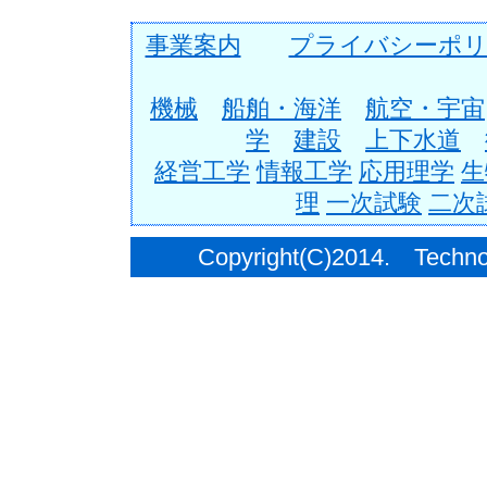
事業案内
プライバシーポリ
機械
船舶・海洋
航空・宇宙
学
建設
上下水道
経営工学
情報工学
応用理学
生
理
一次試験
二次
Copyright(C)2014. Techno C