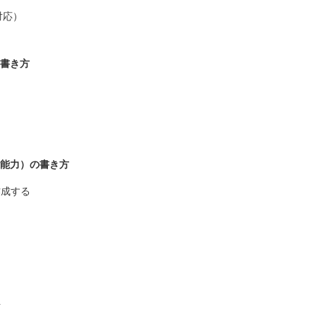
対応）
書き方
）
能力）の書き方
作成する
）
析