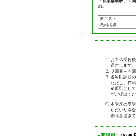
「答案構成表」：問
の。
テキスト
添削指導
お申込受付
送付します。
３回目～４回
各添削課題の
ただし、在籍
※原則とし
ずご提出くだ
本講座の受講
ただいた場合
期限を過ぎて
●受講料
：46,000