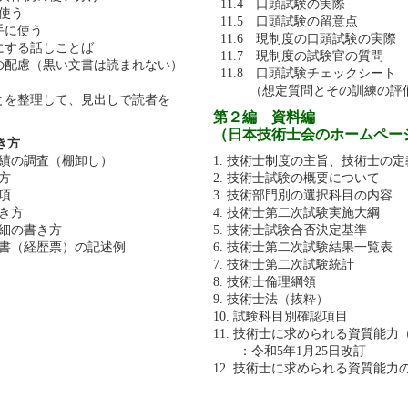
11.4 口頭試験の実際
に使う
11.5 口頭試験の留意点
手に使う
11.6 現制度の口頭試験の実際
稚にする話しことば
11.7 現制度の試験官の質問
への配慮（黒い文書は読まれない）
11.8 口頭試験チェックシート
（想定質問とその訓練の評
ことを整理して、見出しで読者を
第２編 資料編
（日本技術士会のホームペー
き方
業績の調査（棚卸し）
1. 技術士制度の主旨、技術士の定
き方
2. 技術士試験の概要について
事項
3. 技術部門別の選択科目の内容
書き方
4. 技術士第二次試験実施大綱
詳細の書き方
5. 技術士試験合否決定基準
明書（経歴票）の記述例
6. 技術士第二次試験結果一覧表
7. 技術士第二次試験統計
8. 技術士倫理綱領
9. 技術士法（抜粋）
10. 試験科目別確認項目
11. 技術士に求められる資質能
：令和5年1月25日改訂
12. 技術士に求められる資質能力