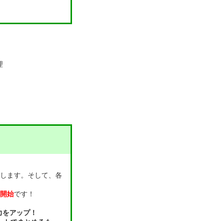
理
します。そして、各
開始
です！
力をアップ！