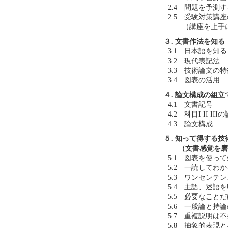
2.4 問題を予測
2.5 受験対策講
（講座を上手に
３. 文書作法を知る
3.1 日本語を知る
3.2 現代表記法
3.3 技術論文の
3.4 図表の活用
４. 論文構成の組立
4.1 文書記号
4.2 科目I II 
4.3 論文構成
５. 知って得する
（文書感覚を磨
5.1 図表を使っ
5.2 一読してわ
5.3 ワンセンテ
5.4 主語、述語
5.5 必要なこと
5.6 一般論と持
5.7 重複説明は
5.8 抽象的表現