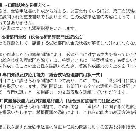
書 ～口頭試験を見据えて～
験は、受験申込書の作成から始まる」と言われているほど、第二次試験
で試問される重要書類でもあります。この受験申込書の内容によって、
言ではありません。
申込書についても添削指導をいたします。
I 技術部門全般［総合技術監理部門は記述式］
たる課題として、該当する受験部門の全受験者が解答しなければならな
師が作成した予想添削問題により、必須科目に対する実力を養っていた
門（総合技術監理部門を除く）は、答案とともに「答案構成表」も提出い
を作成することの重要性を認識いただき、答案作成能力の向上を図りま
II 専門知識及び応用能力［総合技術監理部門は択一式］
科目ごとに課せられる問題の１つであり、この回では、「選択科目に関
題を提示いたします。添削問題は、各部門とも全ての選択科目に対応し
で「専門知識」と「応用能力」の文章表現を訓練していただきます。
II 問題解決能力及び課題遂行能力［総合技術監理部門は記述式］
科目ごとに課せられる問題で、この回では、「選択科目に関する問題解
を提示いたします。模擬問題の添削により、これらの能力の表現方法を
定回数を超えた受験申込書の修正や任意の問題に対する答案も添削指導