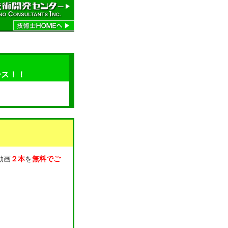
ース！！
動画
２本
を
無料でご