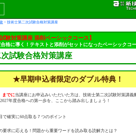
験
> 技術士第二次試験合格対策講座
試験対策講座 添削ベーシックコース】
年度合格に導く！テキストと添削がセットになったベーシックコ
二次試験合格対策講座
★早期申込者限定のダブル特典！
月）までに
当講座にお申込みいただいた方は、技術士第二次試験対策講義
2027年度合格への第一歩を、ここから踏み出しましょう！
目で確実に60点取る７つのポイント
の要求に応える！問題から重要ワードを読み取る読解力とは？