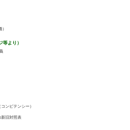
価）
ジ等より）
義
力（コンピテンシー）
の新旧対照表