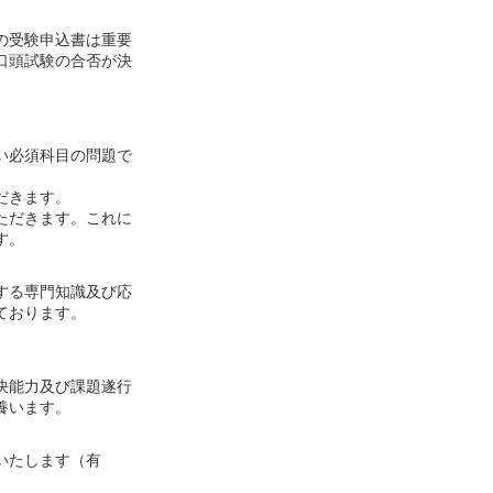
の受験申込書は重要
口頭試験の合否が決
い必須科目の問題で
だきます。
ただきます。これに
す。
する専門知識及び応
ております。
決能力及び課題遂行
養います。
いたします（有