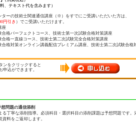
キスト代を含みます）
当センターの技術士関連通信講座（※）をすでにご受講いただいた方は、
000円引き
）でご受講いただけます。
講座
験合格パーフェクトコース、
技術士第一次試験合格対策講座
験合格一直線コース、
技術士第二次試験完全合格対策講座
験合格対策オンライン講義配信プレミアム講座、
技術士第二次試験合格
タンをクリックすると
お申込ができます。
予想問題の通信添削
よる丁寧な添削指導。必須科目・選択科目の添削課題は予想問題です。
説資料をご返却します。