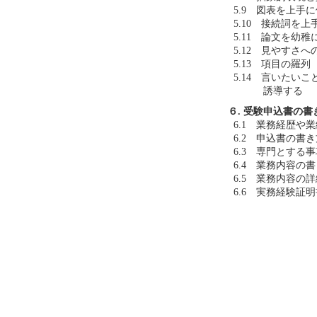
5.9 図表を上手
5.10 接続詞を上
5.11 論文を幼
5.12 見やすさ
5.13 項目の羅列
5.14 言いたい
誘導する
６. 受験申込書の書
6.1 業務経歴や
6.2 申込書の書
6.3 専門とする
6.4 業務内容の
6.5 業務内容の
6.6 実務経験証