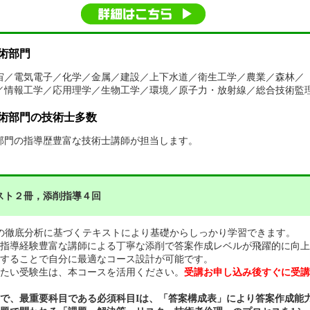
技術部門
／電気電子／化学／金属／建設／上下水道／衛生工学／農業／森林／
／情報工学／応用理学／生物工学／環境／原子力・放射線／総合技術監
技術部門の技術士多数
部門の指導歴豊富な技術士講師が担当します。
スト２冊，添削指導４回
の徹底分析に基づくテキストにより基礎からしっかり学習できます。
指導経験豊富な講師による丁寧な添削で答案作成レベルが飛躍的に向上
することで自分に最適なコース設計が可能です。
たい受験生は、本コースを活用ください。
受講お申し込み後すぐに受講
験で、最重要科目である必須科目Iは、「答案構成表」により答案作成能