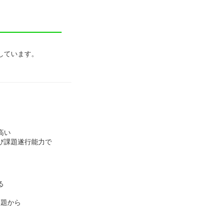
しています。
高い
及び課題遂行能力で
る
問題から