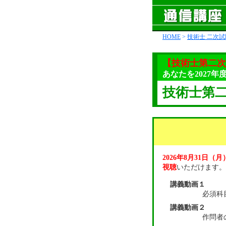
HOME
>
技術士 二次試
【技術士第二次
あなたを2027
技術士第
2026年8月31日（
視聴
いただけます。
講義動画１
必須科
講義動画２
作問者