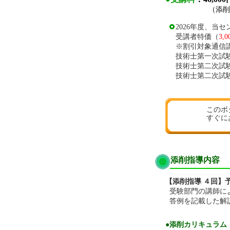
（添削料、テ
2026年度、
受講者特価（
3,
※割引対象通信
技術士第一次試
技術士第二次試
技術士第二次試
このボ
すぐに
添削指導内容
【添削指導 ４回】
受験部門の講師に
答例を記載した解
●添削カリキュラム