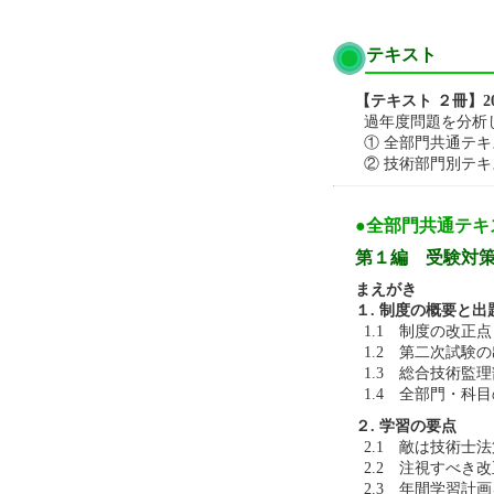
テキスト
【テキスト ２冊】2
過年度問題を分析
① 全部門共通テキ
② 技術部門別テキ
●全部門共通テキ
第１編 受験対
まえがき
１. 制度の概要と出
1.1 制度の改正点
1.2 第二次試験
1.3 総合技術監
1.4 全部門・科
２. 学習の要点
2.1 敵は技術士
2.2 注視すべき
2.3 年間学習計