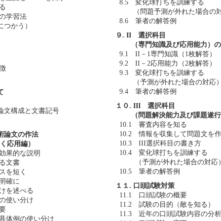
8.5 変化球打ちを訓練する
する
（問題予測が外れた場合の
座の学習法
8.6 筆者の解答例
つかう）
９. II 選択科目
（専門知識及び応用能力）の
9.1 II－1専門知識（1枚解答）
9.2 II－2応用能力（2枚解答）
特徴
9.3 変化球打ちを訓練する
（予測が外れた場合の対応
9.4 筆者の解答例
て
１０. III 選択科目
IIIの論文構成と文書記号
（問題解決能力及び課題遂行
10.1 審査内容を知る
10.2 情報を収集して問題文を
技術論文の作法
10.3 III選択科目の書き方
く応用編）
10.4 変化球打ちを訓練する
て効果的な説明
（予測が外れた場合の対応
かる文書
10.5 筆者の解答例
ンスを短く
を明確に
１１. 口頭試験対策
だけを述べる
11.1 口頭試験の概要
論の使い分け
11.2 試験の目的（敵を知る）
不要
11.3 近年の口頭試験内容の分
と具体例の使い分け