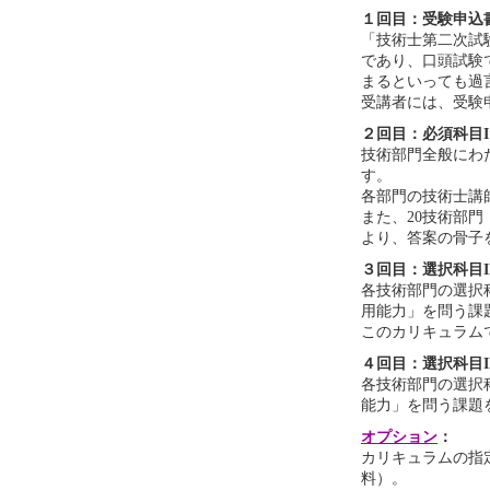
１回目：受験申込
「技術士第二次試
であり、口頭試験
まるといっても過
受講者には、受験
２回目：必須科目
技術部門全般にわ
す。
各部門の技術士講
また、20技術部
より、答案の骨子
３回目：選択科目
各技術部門の選択
用能力」を問う課
このカリキュラム
４回目：選択科目I
各技術部門の選択
能力」を問う課題
オプション
：
カリキュラムの指
料）。