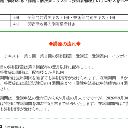
題で問われる「課題→解決策→リスク→技術者倫理」のプロセスを1シ
2冊
全部門共通テキスト1冊・技術部門別テキスト1冊
4回
受験申込書の添削指導付き
◆講座の流れ◆
後，テキスト，第１回・第２回の添削課題，受講証，受講案内，インボイ
目の添削課題は第２回配布の翌月以降に配布します。
答案提出期限は、配布後１か月以内
期間内は提出期限を過ぎても添削指導が受けられます。在籍期間：６か
て、答案提出は筆記試験日の４週間前まで（受験申込書は申請締切の４週
さい。
期間は、受講申込の受付日から6か月後の月末までですが、2026年9月3
は特別に在籍期間を2027年5月末まで延長いたします。在籍期間内はご
も添削指導が受けられます。
円
（消費税込）