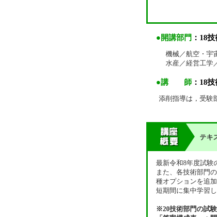
●開講部門
：18
機械／航空・宇宙
水産／経営工学
●講 師
：18
添削指導は，受験
テキ
最新令和8年度試験
また、各技術部門の
種オプションを追加
短期間に集中学習し
※20技術部門の試