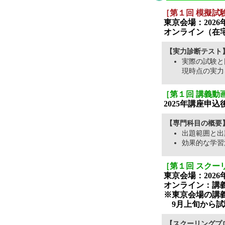
［第１回 模擬試
東京会場：2026年
オンライン（在宅
【実力診断テスト
実際の試験と
現時点の実力
［第１回 講義動
2025年講座申
【専門科目の概要
出題範囲と
効果的な学習
［第１回 スクー
東京会場：2026年8
オンライン：講
※東京会場の講
9月上旬から試
【スクーリングプ