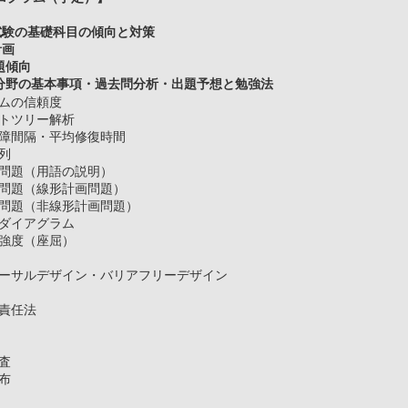
験の基礎科目の傾向と対策
計画
題傾向
野の基本事項・過去問分析・出題予想と勉強法
テムの信頼度
ルトツリー解析
故障間隔・平均修復時間
行列
化問題（用語の説明）
化問題（線形計画問題）
化問題（非線形計画問題）
ーダイアグラム
の強度（座屈）
率
バーサルデザイン・バリアフリーデザイン
A
物責任法
法
全
検査
布