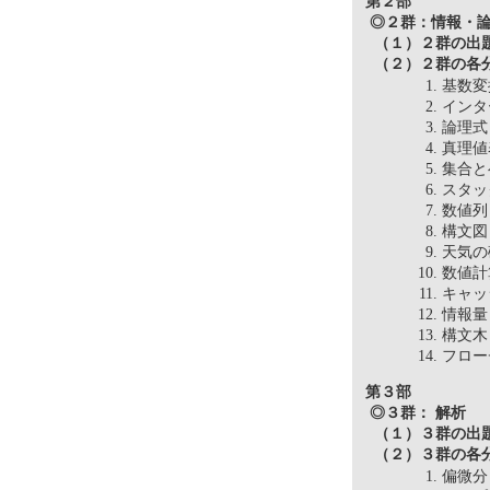
第２部
◎２群：情報・
（１）２群の出
（２）２群の各分
基数
イン
論理
真理
集合
スタ
数値
構文
天気
数値
キャ
情報
構文
フロー
第３部
◎３群： 解析
（１）３群の出
（２）３群の各分
偏微