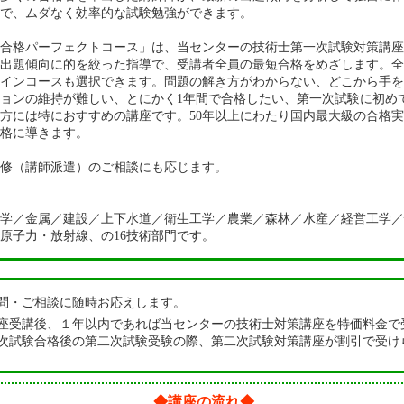
で、ムダなく効率的な試験勉強ができます。
合格パーフェクトコース」は、当センターの技術士第一次試験対策講座
出題傾向に的を絞った指導で、受講者全員の最短合格をめざします。全
インコースも選択できます。問題の解き方がわからない、どこから手を
ョンの維持が難しい、とにかく1年間で合格したい、第一次試験に初め
方には特におすすめの講座です。50年以上にわたり国内最大級の合格
格に導きます。
修（講師派遣）のご相談にも応じます。
学／金属／建設／上下水道／衛生工学／農業／森林／水産／経営工学／
原子力・放射線、の16技術部門です。
問・ご相談に随時お応えします。
座受講後、１年以内であれば当センターの技術士対策講座を特価料金で
次試験合格後の第二次試験受験の際、第二次試験対策講座が割引で受け
◆講座の流れ◆