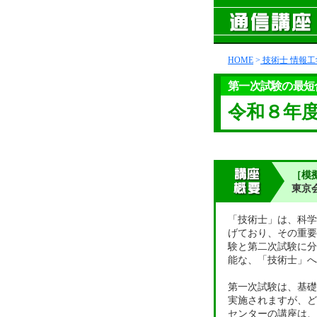
HOME
>
技術士 情報工
第一次試験の最短
令和８年
［模
東京
「技術士」は、科学
げており、その重要
験と第二次試験に分
能な、「技術士」へ
第一次試験は、基礎
実施されますが、ど
センターの講座は、