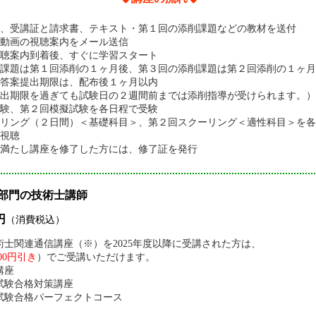
、受講証と請求書、テキスト・第１回の添削課題などの教材を送付
動画の視聴案内をメール送信
聴案内到着後、すぐに学習スタート
課題は第１回添削の１ヶ月後、第３回の添削課題は第２回添削の１ヶ月
答案提出期限は、配布後１ヶ月以内
出期限を過ぎても試験日の２週間前までは添削指導が受けられます。）
験、第２回模擬試験を各日程で受験
ーリング（２日間）＜基礎科目＞、第２回スクーリング＜適性科目＞を各
視聴
満たし講座を修了した方には、修了証を発行
部門の技術士講師
円
（消費税込）
士関連通信講座（※）を2025年度以降に受講された方は、
000円引き
）でご受講いただけます。
講座
試験合格対策講座
試験合格パーフェクトコース