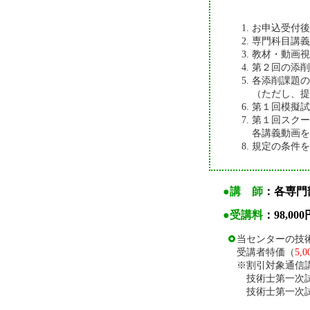
お申込受付後
専門科目講義
教材・動画視
第２回の添削
各添削課題の
（ただし、提
第１回模擬試
第１回スク
各講義動画を
規定の条件を
●講 師
：各専門
●受講料
：98,000
当センターの技術
受講者特価（
5,
※割引対象通信
技術士第一次
技術士第一次