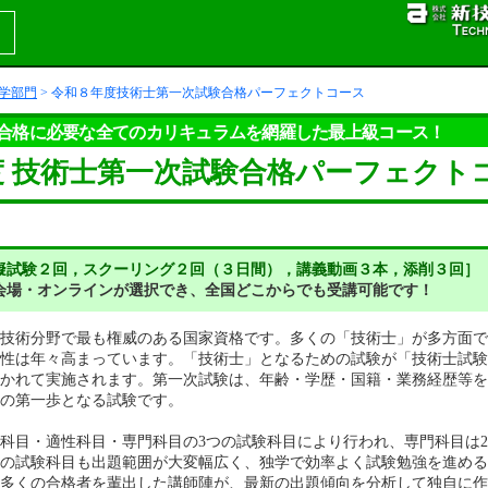
学部門
> 令和８年度技術士第一次試験合格パーフェクトコース
合格に必要な全てのカリキュラムを網羅した最上級コース！
度 技術士第一次試験合格パーフェクト
擬試験２回，スクーリング２回（３日間），講義動画３本，添削３回］
会場・オンラインが選択でき、全国どこからでも受講可能です！
技術分野で最も権威のある国家資格です。多くの「技術士」が多方面で
性は年々高まっています。「技術士」となるための試験が「技術士試験
かれて実施されます。第一次試験は、年齢・学歴・国籍・業務経歴等を
の第一歩となる試験です。
科目・適性科目・専門科目の3つの試験科目により行われ、専門科目は2
の試験科目も出題範囲が大変幅広く、独学で効率よく試験勉強を進める
多くの合格者を輩出した講師陣が、最新の出題傾向を分析して独自に作