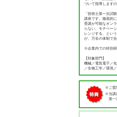
づいて指導しますの
「技術士第一次試験
講座です。
徹底的に
受講が可能なオンラ
らない、モチベーシ
レンジする、という
が、万全の体制で合
※企業内での特別研
【対象部門】
機械／電気電子／化
／生物工学／環境／
※ご質
※当講
第一