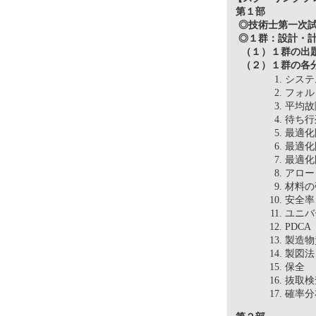
第１部
◎技術士第一次試
◎１群：設計・
（１）１群の出
（２）１群の各分
シス
フォ
平均
待ち
最適
最適
最適
アロ
材料
安全
ユニ
PDC
製造
製図
保
抜取
確率分