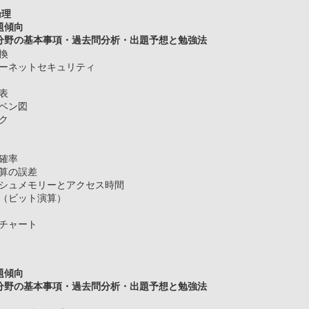
論理
題傾向
野の基本事項・過去問分析・出題予想と勉強法
変換
ターネットセキュリティ
式
値表
とベン図
ック
列
図
の確率
計算の誤差
ッシュメモリーとアクセス時間
量（ビット演算）
木
チャート
題傾向
野の基本事項・過去問分析・出題予想と勉強法
分