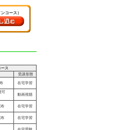
インコース）
コース
受講形態
布
在宅学習
聴可
動画視聴
配布
在宅学習
配布
在宅学習
在宅受験