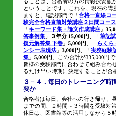
ることは、合格者の方の情報投資額が
ということです。これを、現在の講
ますと、建設部門で「
合格一直線コ
験完全合格直前対策講座２日間コー
「
キーワード集・論文作成講座
」
35,
答事例集
」
３年分 15,000円
、「
筆記
復元解答集 下巻
」
5,000円
、「
らくら
ンシー表現法
」
3,000円
、「
実務経験
集
」
5,000円
、この合計が335,000
皆様の受験部門に合わせて組み合わ
るだけ早い時期に決定することが合
３－４．毎日のトレーニング時
要か
合格者は毎日、会社への行き帰り、
までの間、２時間～３時間を受験対
休日は、図書館等の活用しながら５