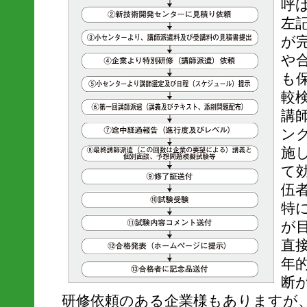
呼
左
が
や
も
較
講
ン
施
て
伍
特
が
直
年
断
研修依頼のある企業様もありますが