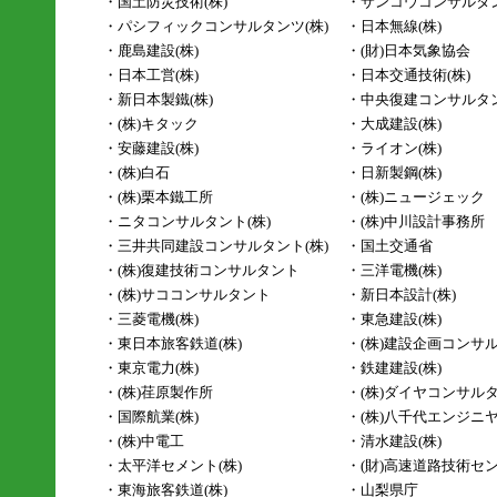
・国土防災技術(株)
・サンコウコンサルタン
・パシフィックコンサルタンツ(株)
・日本無線(株)
・鹿島建設(株)
・(財)日本気象協会
・日本工営(株)
・日本交通技術(株)
・新日本製鐵(株)
・中央復建コンサルタン
・(株)キタック
・大成建設(株)
・安藤建設(株)
・ライオン(株)
・(株)白石
・日新製鋼(株)
・(株)栗本鐵工所
・(株)ニュージェック
・ニタコンサルタント(株)
・(株)中川設計事務所
・三井共同建設コンサルタント(株)
・国土交通省
・(株)復建技術コンサルタント
・三洋電機(株)
・(株)サココンサルタント
・新日本設計(株)
・三菱電機(株)
・東急建設(株)
・東日本旅客鉄道(株)
・(株)建設企画コンサ
・東京電力(株)
・鉄建建設(株)
・(株)荏原製作所
・(株)ダイヤコンサル
・国際航業(株)
・(株)八千代エンジニ
・(株)中電工
・清水建設(株)
・太平洋セメント(株)
・(財)高速道路技術セ
・東海旅客鉄道(株)
・山梨県庁