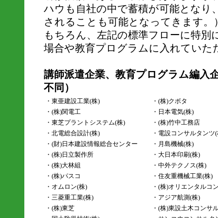
ハウも自社の中で蓄積が可能となり
されることも可能となってきます。
もちろん、左記の標準フローに特別
場合や教育プログラムに入れていた
講師派遣企業、教育プログラム編入
不同）
・東亜建設工業(株)
・(株)クボタ
・(株)関電工
・日本電気(株)
・東芝プラントシステム(株)
・(株)竹中工務店
・北電総合設計(株)
・電設コンサルタンツ(
・(財)日本建設情報総合センター
・月島機械(株)
・(株)日立製作所
・大日本印刷(株)
・(株)大林組
・中外テクノス(株)
・(株)パスコ
・住友重機械工業(株)
・オムロン(株)
・(株)オリエンタルコ
・三菱重工業(株)
・アジア航測(株)
・(株)東芝
・(株)東設土木コンサ