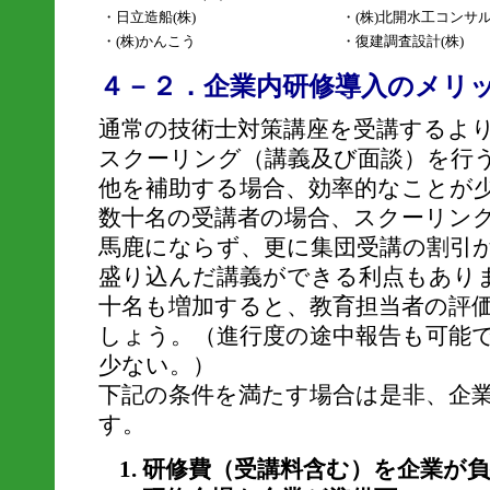
・日立造船(株)
・(株)北開水工コンサ
・(株)かんこう
・復建調査設計(株)
４－２．企業内研修導入のメリ
通常の技術士対策講座を受講するよ
スクーリング（講義及び面談）を行
他を補助する場合、効率的なことが
数十名の受講者の場合、スクーリン
馬鹿にならず、更に集団受講の割引
盛り込んだ講義ができる利点もあり
十名も増加すると、教育担当者の評
しょう。（進行度の途中報告も可能
少ない。）
下記の条件を満たす場合は是非、企
す。
研修費（受講料含む）を企業が