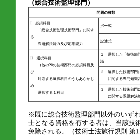
（総合技術監理部門）
問題の種類
I 必須科目
択一式
「総合技術監理技術部門」に関す
る
記述式
課題解決能力及び応用能力
１ 選択した「技術部
II 選択科目
識
（他の20の技術部門の必須科目及
び
２ 選択した技術部門
対応する選択科目のうちあらかじ
に関する専門知識及
め
３ 選択した技術部門
選択する１科目
に関する課題解決
※既に総合技術監理部門以外のいず
士となる資格を有する者は、当該技
免除される。（技術士法施行規則 第1