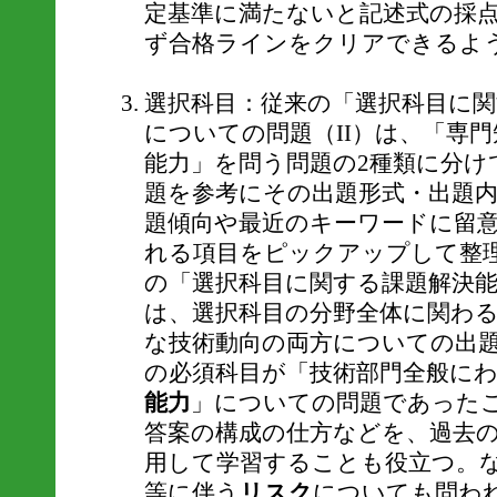
定基準に満たないと記述式の採
ず合格ラインをクリアできるよ
選択科目：従来の「選択科目に関
についての問題（II）は、「専
能力」を問う問題の2種類に分けて
題を参考にその出題形式・出題
題傾向や最近のキーワードに留
れる項目をピックアップして整理
の「選択科目に関する課題解決能力
は、選択科目の分野全体に関わ
な技術動向の両方についての出
の必須科目が「技術部門全般に
能力
」についての問題であった
答案の構成の仕方などを、過去
用して学習することも役立つ。な
等に伴う
リスク
についても問わ