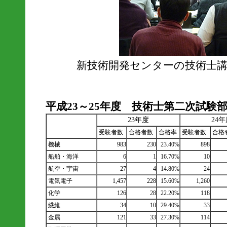
新技術開発センターの技術士講
平成23～25年度 技術士第二次試験
23年度
24
受験者数
合格者数
合格率
受験者数
合格
機械
983
230
23.40%
898
船舶・海洋
6
1
16.70%
10
航空・宇宙
27
4
14.80%
24
電気電子
1,457
228
15.60%
1,260
化学
126
28
22.20%
118
繊維
34
10
29.40%
33
金属
121
33
27.30%
114