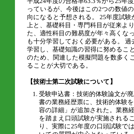
平成24年度の合格率63.3％から25年
っているが、今後はこの2つの数値
向になると予想される。 25年度試験
上と、基礎科目・専門科目が従来よ
た、適性科目の難易度が年々高くな
も十分学習しておく必要がある。 過
学習し、基礎知識の習得に努めるこ
のため、関連した模擬問題を数多く
ることが大切である。
【技術士第二次試験について】
受験申込書：技術的体験論文が
書の業務経歴票に、技術的体験
容の詳細」が追加された。業務
を踏まえ口頭試験が実施される
り、実際に25年度の口頭試験で