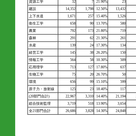
資源工学
32
7
21.90%
23
建設
14,352
1,798
12.50%
13,432
上下水道
1,671
257
15.40%
1,526
衛生工学
658
90
13.70%
580
農業
792
173
21.80%
719
森林
291
62
21.30%
261
水産
139
24
17.30%
134
経営工学
145
38
26.20%
150
情報工学
564
58
10.30%
509
応用理学
713
127
17.80%
637
生物工学
75
20
26.70%
50
環境
656
99
15.10%
599
原子力・放射線
125
23
18.40%
117
(20部門合計)
22,967
3,310
14.40%
21,194
総合技術監理
3,719
518
13.90%
3,654
全21部門合計
26,686
3,828
14.30%
24,848