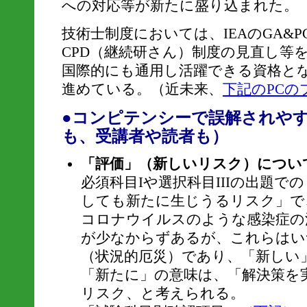
への対応等が新たに盛り込まれた。
技術士制度においては、IEAのGA&
CPD（継続研さん）制度の見直し等
国際的にも通用し活躍できる資格と
進めている。（近未来、
下記のPCの
●コンピテンシーで誤解されや
も、受講者や読者も）
「評価」（新しいリスク）につい
必須科目Iや選択科目IIIの出題で
しても新たに生じうるリスク」で
コロナウイルスのような感染症の
が少なからずあるが、これらはい
（状況的厄災）であり、「新しい
「新たに」の意味は、「解決策を
リスク、と考えられる。