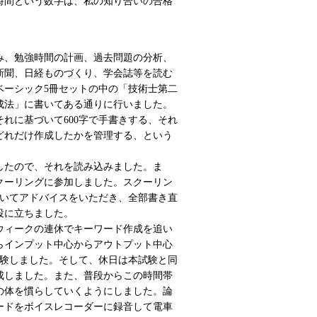
0時間という数字は、私の知り合いの合格
込み、勉強時間の計画、過去問題の分析、
新聞、日経ものづくり、学会誌等を読む
ベーシック5冊セットの中の「技術士第二
成法」に書いてある通りに行いました。
れに基づいて600字で手書きする、それ
どれだけ作成したかを管理する、という
したので、それを読み込みました。ま
クーリングに参加しました。スクーリン
ついてアドバイスをいただき、全部書き直
役に立ちました。
ウィークの連休でキーワード作成を追い
らインプット中心からアウトプット中心
受験しました。そして、休日は本試験と同
作成しました。また、普段からこの時間帯
の体を慣らしていくようにしました。論
ードをボイスレコーダーに録音して電車