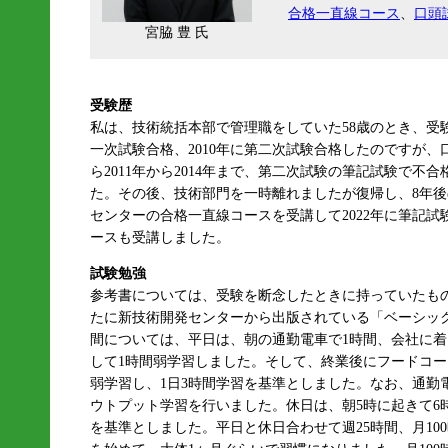
合格一直線コース
、
口頭
宮脇 豊 氏
受験歴
私は、技術統括本部で管理職をしていた58歳のとき、受験
一次試験合格、2010年に第二次試験合格したのですが
ら2011年から2014年まで、第二次試験の筆記試験で
た。その後、技術部門を一時離れましたが復帰し、8年後の
センターの合格一直線コースを受講して2022年に筆記
ースも受講しました。
試験勉強
参考書については、受験を断念したときに持っていたも
たに新技術開発センターから出版されている「ベーシッ
間については、平日は、朝の通勤電車で1時間、会社に
して1時間弱学習しました。そして、終業後にフードコー
弱学習し、1日3時間学習を基準としました。なお、通勤
ウトプット学習を行いました。休日は、朝5時に起きて6
を基準としました。平日と休日合わせて週25時間、月10