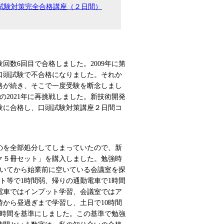
試験対策完全合格講座（２日間）
回数6回目で合格しました。2009年に第
、口頭試験で不合格になりました。それか
不合格が続き、そこで一度受験を断念しまし
2021年に再挑戦しました。新技術開発
試験に合格し、口頭試験対策講座２日間コ
のを全部処分してしまっていたので、新
ク５冊セット」を購入しました。勉強時
着いてから始業前に空いている会議室を探
ト等で1時間弱、帰りの通勤電車で1時間
電車ではインプット学習、会議室ではア
時から昼過ぎまで学習し、土日で10時間
0時間を基準にしました。この基準で勉強