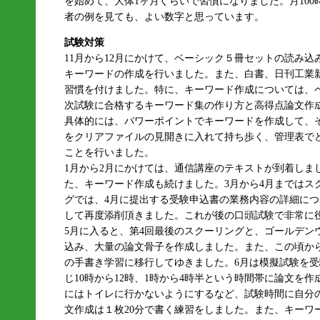
を始めて、大体1ヶ月ぐらいで習慣になりました。月10
者の例を見ても、よい数字と思っています。
試験対策
11月から12月にかけて、ベーシック５冊セットの読み
キーワードの作成を行いました。また、白書、日刊工業
習慣を付けました。特に、キーワード作成については、
次試験に合格するキーワード集の作り方と高得点論文作
具体的には、パワーポイントでキーワードを作成して、そ
をクリアファイルの見開きに入れて持ち歩く、管理表で
ことを行いました。
1月から2月にかけては、通信講座のテキストが到着しま
た、キーワード作成も続けました。3月から4月まではス
グでは、4月に提出する受験申込書の業務内容の詳細に
して再度添削頂きました。これが後の口頭試験で非常に
5月に入ると、第4回最後のスクーリングと、ゴールデン
込み、大量の論文骨子を作成しました。また、この頃か
の手書き学習に移行してゆきました。6月は模擬試験を
じ10時から12時、1時から4時半という時間帯に論文を
にはトイレに行かないようにするなど、試験時間に自分
文作成は１枚20分で書く練習をしました。また、キーワ