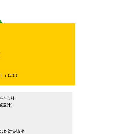
！
阪）」にて）
販売会社
械設計）
合格対策講座