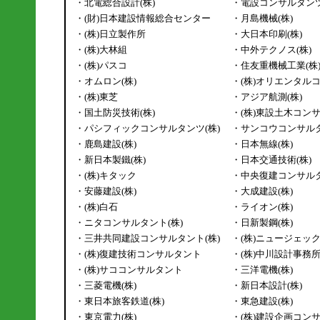
・北電総合設計(株)
・電設コンサルタンツ
・(財)日本建設情報総合センター
・月島機械(株)
・(株)日立製作所
・大日本印刷(株)
・(株)大林組
・中外テクノス(株)
・(株)パスコ
・住友重機械工業(株
・オムロン(株)
・(株)オリエンタル
・(株)東芝
・アジア航測(株)
・国土防災技術(株)
・(株)東設土木コン
・パシフィックコンサルタンツ(株)
・サンコウコンサルタ
・鹿島建設(株)
・日本無線(株)
・新日本製鐵(株)
・日本交通技術(株)
・(株)キタック
・中央復建コンサルタ
・安藤建設(株)
・大成建設(株)
・(株)白石
・ライオン(株)
・ニタコンサルタント(株)
・日新製鋼(株)
・三井共同建設コンサルタント(株)
・(株)ニュージェッ
・(株)復建技術コンサルタント
・(株)中川設計事務
・(株)サココンサルタント
・三洋電機(株)
・三菱電機(株)
・新日本設計(株)
・東日本旅客鉄道(株)
・東急建設(株)
・東京電力(株)
・(株)建設企画コン