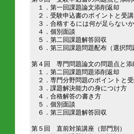
１．第一回課題論文添削返却
２．受験申込書のポイントと受講
３．合格するには何が足らない
４．個別面談
５．第二回課題解答回収
６．第三回課題問題配布（選択問
第４回 専門問題論文の問題点と添
１．第二回課題問題添削返却
２．専門分野問題のポイントと受
３．課題解決能力の身につけ方
４．合格解答の書き方
５．個別面談
６．第三回課題解答回収
第５回 直前対策講座（部門別）