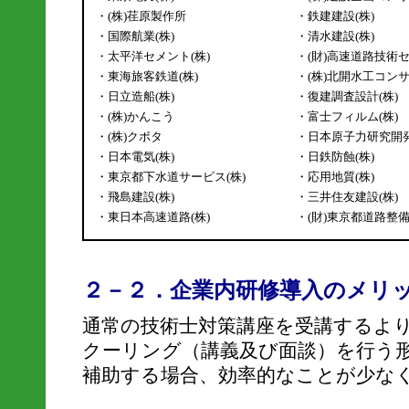
・(株)荏原製作所
・鉄建建設(株)
・国際航業(株)
・清水建設(株)
・太平洋セメント(株)
・(財)高速道路技術
・東海旅客鉄道(株)
・(株)北開水工コン
・日立造船(株)
・復建調査設計(株)
・(株)かんこう
・富士フィルム(株)
・(株)クボタ
・日本原子力研究開
・日本電気(株)
・日鉄防蝕(株)
・東京都下水道サービス(株)
・応用地質(株)
・飛島建設(株)
・三井住友建設(株)
・東日本高速道路(株)
・(財)東京都道路整
２－２．企業内研修導入のメリ
通常の技術士対策講座を受講するよ
クーリング（講義及び面談）を行う
補助する場合、効率的なことが少な